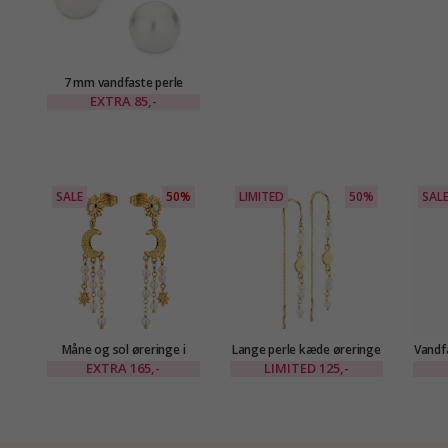
7 mm vandfaste perle
ørestikker i forgyldt stål -
EXTRA
85,-
OCEANA
SALE
50%
LIMITED
50%
SAL
Måne og sol øreringe i
Lange perle kæde øreringe
Vandfa
forgyldt messing - Eliné
i forgyldt messing - Eliné
for
EXTRA
165,-
LIMITED
125,-