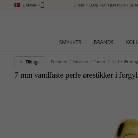
DANMARK
 POINT SE MERE - KLIK HER
SMYKKER
BRANDS
KOL
Tilbage
<
Forsiden
Smykker
Farver
Hvid
Ørerin
7 mm vandfaste perle ørestikker i forgyld