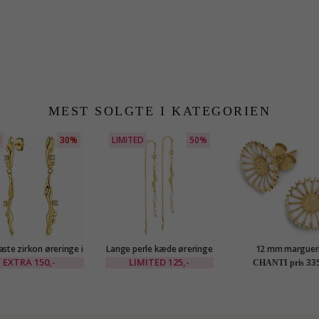
MEST SOLGTE I KATEGORIEN
E
30%
LIMITED
50%
ste zirkon øreringe i
Lange perle kæde øreringe
12 mm marguer
gyldt stål - OCEANA
i forgyldt messing - Eliné
ørestikker i forgyldt 
EXTRA
150,-
LIMITED
125,-
335
CHANTI pris
Marie