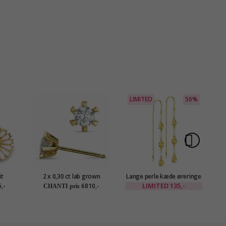
LIMITED
50%
it
2 x 0,30 ct lab grown
Lange perle kæde øreringe
12
sølv -
diamant solitaireørestikker
i forgyldt messing - Eliné
LIMITED
135,-
,-
6810,-
CHANTI pris
i 14 karat guld med lab
grown diamant