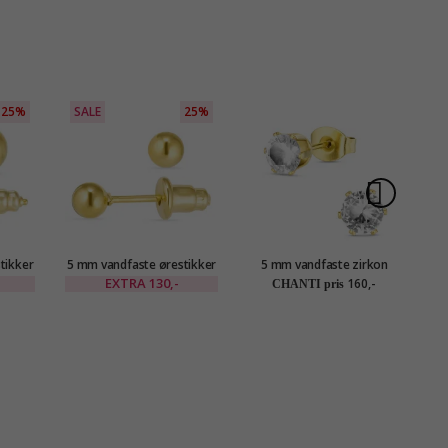
25%
SALE
25%
S
tikker
5 mm vandfaste ørestikker
5 mm vandfaste zirkon
CEANA
i forgyldt stål - OCEANA
ørestikker i forgyldt stål -
ør
EXTRA
130,-
160,-
CHANTI pris
OCEANA