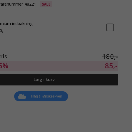
Varenummer
48221
SALE
mium indpakning
0,-
180,-
ris
5%
85,-
Læg i kurv
Tilføj til Ønskeskyen