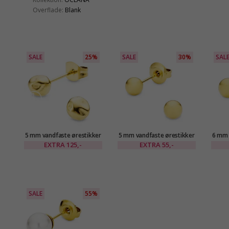
Overflade:
Blank
SALE
25%
SALE
30%
SAL
5 mm vandfaste ørestikker
5 mm vandfaste ørestikker
6 mm 
i forgyldt stål - OCEANA
i forgyldt stål - OCEANA
i fo
EXTRA
125,-
EXTRA
55,-
SALE
55%