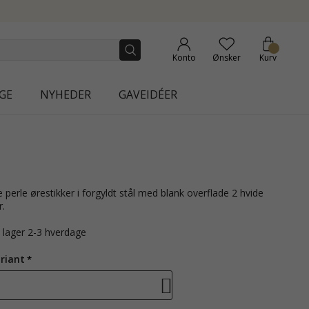
ION | AURA
Konto
Ønsker
Kurv
GE
NYHEDER
GAVEIDÉER
r.
å lager 2-3 hverdage
riant
-