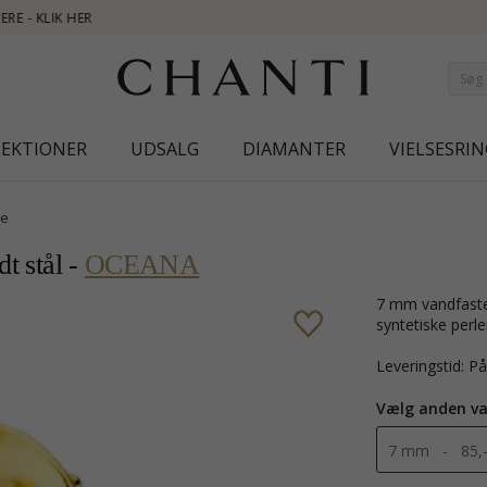
NEW COLLECT
LEKTIONER
UDSALG
DIAMANTER
VIELSESRIN
ge
t stål -
OCEANA
7 mm vandfaste perle ørestikker i forgyldt stål med blank overflade 2 hvide
syntetiske perle
Leveringstid: P
Vælg anden va
7 mm - 85,