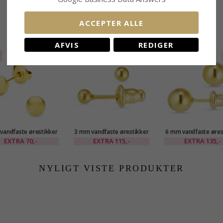
ACCEPTER ALLE
RELATEREDE PRODUKTER
AFVIS
REDIGER
E
30%
SALE
25%
SALE
vandfaste ørestikker
3 mm vandfaste ørestikker
6 mm vandfaste øres
rgyldt stål - OCEANA
i forgyldt stål - OCEANA
i forgyldt stål - O
EXTRA
70,-
EXTRA
115,-
EXTRA
135,-
NYLIGT VISTE PRODUKTER