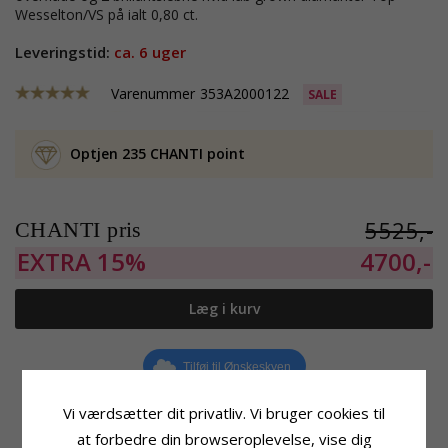
Wesselton/VS på ialt 0,80 ct.
Leveringstid:
ca. 6 uger
Varenummer
353A2000122
SALE
Optjen 235 CHANTI point
5525,-
CHANTI pris
EXTRA
15%
4700,-
Læg i kurv
Tilføj til Ønskeskyen
Vi værdsætter dit privatliv. Vi bruger cookies til
at forbedre din browseroplevelse, vise dig