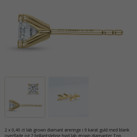
2 x 0,40 ct lab grown diamant øreringe i 9 karat guld med blank
overflade og 2 brillantslebne hvid lab grown diamanter Top