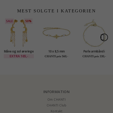
karat guld med lab
grown diamant
MEST SOLGTE I KATEGORIEN
SALE
50%
Måne og sol øreringe
10 x 8,5 mm
Perle armbånd i
i forgyldt messing -
dagmarkors perle
forgyldt sølv
EXTRA
165,-
560,-
330,-
CHANTI pris
CHANTI pris
Eliné
armbånd i forgyldt
sølv - Amoré
INFORMATION
Om CHANTI
CHANTI Club
Kontakt