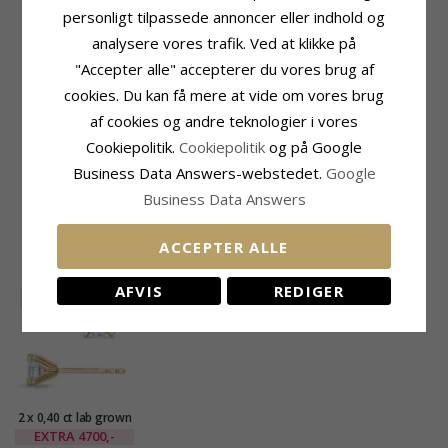
Produktinformation
personligt tilpassede annoncer eller indhold og
Sten
Tillægsord:
2 X 0,40 Ct
Antal:
2
analysere vores trafik. Ved at klikke på
Sten:
Lab Grown Diamant
Slibning:
Brillantsleben
"Accepter alle" accepterer du vores brug af
Øreringe:
Øreringe
Farve:
Hvid
cookies. Du kan få mere at vide om vores brug
Ædelmetal:
9 Karat Guld
Sten:
Lab Grown Diamant
Overflade:
Blank
Diamant Farve:
Top Wesselton
af cookies og andre teknologier i vores
Diamant Klarhed:
VS
Cookiepolitik.
Cookiepolitik
og på Google
Carat:
0,80
Business Data Answers-webstedet.
Google
Leveringstid
Business Data Answers
Leveringstid:
Ca. 6 Uger
ACCEPTER ALLE
NYLIGT VISTE PRODUKTER
AFVIS
REDIGER
SALE
15%
2 x 0,40 ct lab grown
diamant øreringe i 9
EXTRA
4700,-