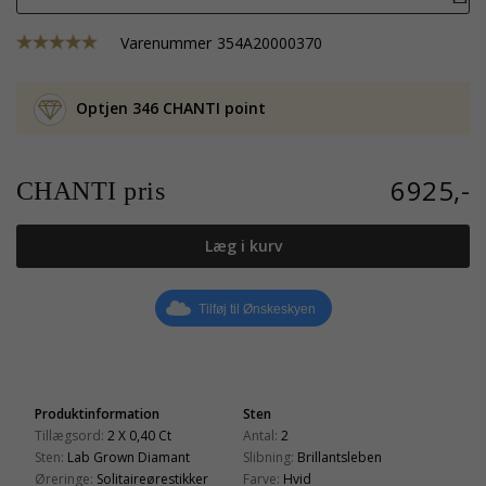
Varenummer
354A20000370
Optjen 346 CHANTI point
6925,-
CHANTI pris
Læg i kurv
Tilføj til Ønskeskyen
Produktinformation
Sten
Tillægsord:
2 X 0,40 Ct
Antal:
2
Sten:
Lab Grown Diamant
Slibning:
Brillantsleben
Øreringe:
Solitaireørestikker
Farve:
Hvid