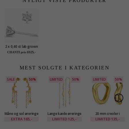
NYLIGT VISTE PRODUKTER
diamant
diamant
diamant
2 x 0,40 ct lab grown
diamant
6925,-
CHANTI pris
solitaireørestikker i
14 karat hvidguld
med lab grown
MEST SOLGTE I KATEGORIEN
diamant
SALE
50%
LIMITED
50%
LIMITED
50%
Måne og sol øreringe
Lange kæde øreringe
20 mm creoler i
i forgyldt messing -
i forgyldt messing -
forgyldt messing -
EXTRA
165,-
LIMITED
125,-
LIMITED
135,-
Eliné
Eliné
Eliné