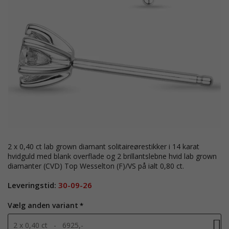
2 x 0,40 ct lab grown diamant solitaireørestikker i 14 karat
hvidguld med blank overflade og 2 brillantslebne hvid lab grown
diamanter (CVD) Top Wesselton (F)/VS på ialt 0,80 ct.
Leveringstid:
30-09-26
Vælg anden variant
2 x 0,40 ct - 6925,-