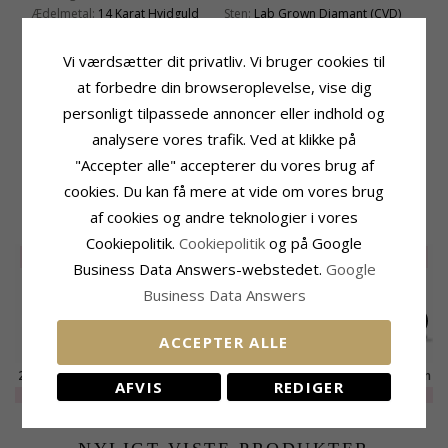
Ædelmetal:
14 Karat Hvidguld
Sten:
Lab Grown Diamant (CVD)
Overflade:
Blank
Cut Grade:
Excellent / Good
Diamant Farve:
Top Wesselton (F)
Vi værdsætter dit privatliv. Vi bruger cookies til
Diamant Klarhed:
VS
at forbedre din browseroplevelse, vise dig
Carat:
0,80
personligt tilpassede annoncer eller indhold og
Størrelse
Leveringstid
analysere vores trafik. Ved at klikke på
Diameter:
6,8 mm
Leveringstid:
30-09-26
"Accepter alle" accepterer du vores brug af
Dybde:
4,6 mm
cookies. Du kan få mere at vide om vores brug
RELATEREDE PRODUKTER
af cookies og andre teknologier i vores
Cookiepolitik.
Cookiepolitik
og på Google
SALE
20%
SALE
20%
Business Data Answers-webstedet.
Google
Business Data Answers
ACCEPTER ALLE
2 x 0,10 ct lab grown
2 x 0,40 ct lab grown
2 x 0,30 ct lab grown
AFVIS
REDIGER
diamant
diamant
diamant
EXTRA
2960,-
EXTRA
4840,-
8055,-
CHANTI pris
solitaireørestikker i
solitaireørestikker i
solitaireørestikker i
14 karat hvidguld
14 karat hvidguld
14 karat hvidguld
med lab grown
med lab grown
med lab grown