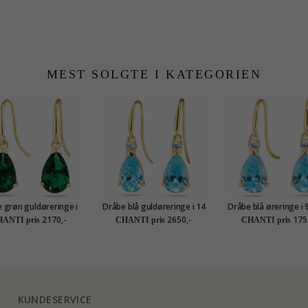
MEST SOLGTE I KATEGORIEN
 grøn guldøreringe i
Dråbe blå guldøreringe i 14
Dråbe blå øreringe i 
at guld med syntetisk
karat guld med syntetisk
guld med zirkon
2170,-
2650,-
175
ANTI pris
CHANTI pris
CHANTI pris
gd - Gold Collection
topas og zirkon - Gold
syntetisk topas - 
Collection
Collection
KUNDESERVICE