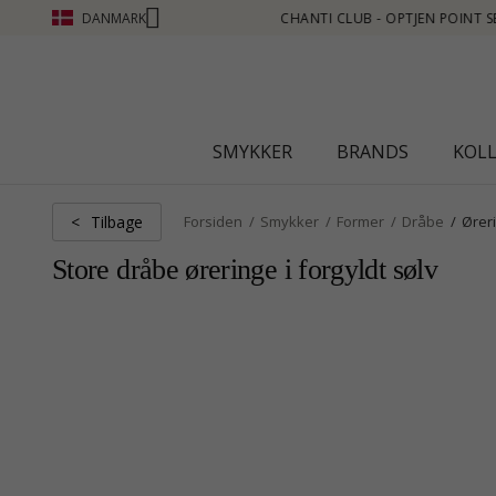
DANMARK
PTJEN POINT SE MERE - KLIK HER
SMYKKER
BRANDS
KOL
Tilbage
<
Forsiden
Smykker
Former
Dråbe
Ører
Store dråbe øreringe i forgyldt sølv