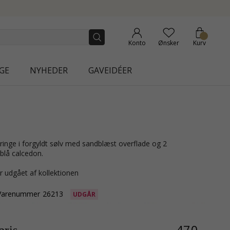
LLECTION | AURA
Konto
Ønsker
Kurv
GE
NYHEDER
GAVEIDÉER
 blå calcedon.
r udgået af kollektionen
Varenummer
26213
UDGÅR
470,-