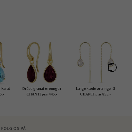
S
9 karat
Dråbe granat øreringe i
Lange kæde øreringe i 8
Va
 og
forgyldt sølv - Loom
karat guld - Gold Collection
5,-
445,-
855,-
CHANTI pris
CHANTI pris
Gold
Stones
FØLG OS PÅ