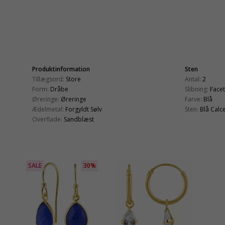
Produktinformation
Sten
Tillægsord:
Store
Antal:
2
Form:
Dråbe
Slibning:
Face
Øreringe:
Øreringe
Farve:
Blå
Ædelmetal:
Forgyldt Sølv
Sten:
Blå Calc
Overflade:
Sandblæst
SALE
30%