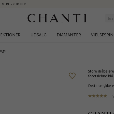
NEW CO
LEKTIONER
UDSALG
DIAMANTER
VIELSESRIN
inge
store dråbe øreringe i forgyldt sølv med sandblæst overflade og 2
facetslebne blå
Dette smykke e