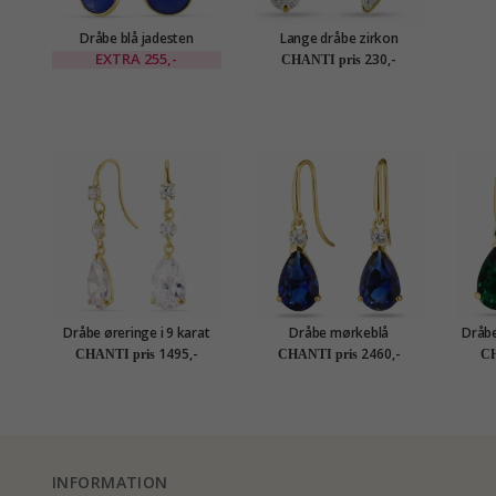
Dråbe blå jadesten
Lange dråbe zirkon
øreringe i forgyldt sølv -
øreringe i forgyldt sølv
EXTRA
255,-
230,-
CHANTI pris
Loom Stones
Dråbe øreringe i 9 karat
Dråbe mørkeblå
Dråbe
guld med zirkon - Gold
guldøreringe i 14 karat
14 kar
1495,-
2460,-
CHANTI pris
CHANTI pris
CH
Collection
guld med syntetisk safir og
smara
zirkon - Gold Collection
INFORMATION