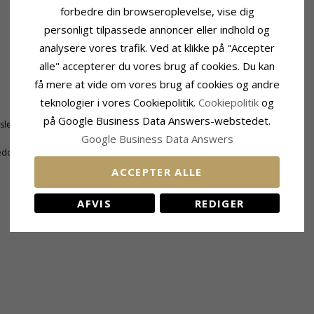
forbedre din browseroplevelse, vise dig
personligt tilpassede annoncer eller indhold og
analysere vores trafik. Ved at klikke på "Accepter
alle" accepterer du vores brug af cookies. Du kan
få mere at vide om vores brug af cookies og andre
Størrelse
teknologier i vores Cookiepolitik.
Cookiepolitik
og
Højde:
30,0 mm
på Google Business Data Answers-webstedet.
tsleben
Bredde:
15,0 mm
Google Business Data Answers
edon
ACCEPTER ALLE
RELATEREDE PRODUKTER
AFVIS
REDIGER