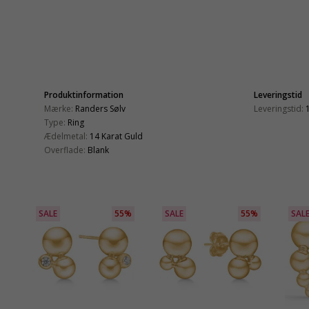
Produktinformation
Leveringstid
Mærke:
Randers Sølv
Leveringstid:
Type:
Ring
Ædelmetal:
14 Karat Guld
Overflade:
Blank
SALE
55%
SALE
55%
SAL