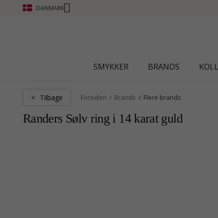
DANMARK
CHANTI CLUB - OPTJEN POINT SE MERE
SMYKKER
BRANDS
KOL
Tilbage
<
Forsiden
Brands
Flere brands
Randers Sølv ring i 14 karat guld