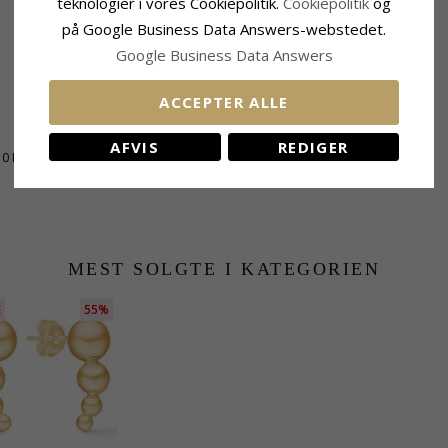
teknologier i vores Cookiepolitik.
Cookiepolitik
og
på Google Business Data Answers-webstedet.
Google Business Data Answers
ACCEPTER ALLE
AFVIS
REDIGER
10 Hverdage
MEST SOLGTE I KATEGORIEN
E
55%