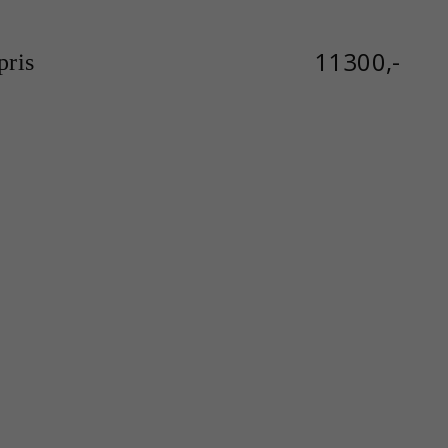
11300,-
ris