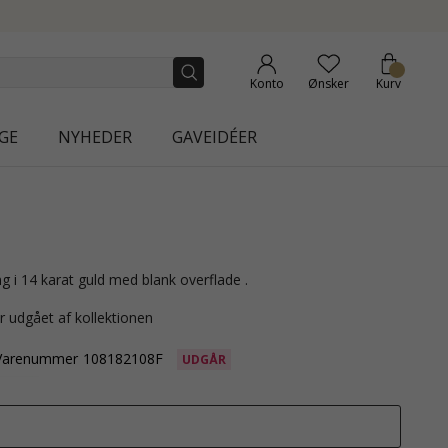
NEW COLLECTION | AURA
Konto
Ønsker
Kurv
GE
NYHEDER
GAVEIDÉER
ng i 14 karat guld med blank overflade .
r udgået af kollektionen
Varenummer
108182108F
UDGÅR