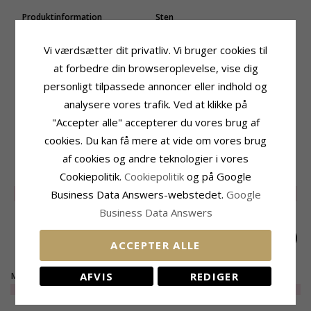
Produktinformation
Sten
Form:
Marguerit
Slibning:
Glat
Farve:
Mørk Grøn
Farve:
Mørk Grøn
Vi værdsætter dit privatliv. Vi bruger cookies til
Type:
Armbånd
Sten:
Emalje
at forbedre din browseroplevelse, vise dig
Kæde:
Armbånd
Fatning
personligt tilpassede annoncer eller indhold og
Ædelmetal:
Forgyldt Sølv
Diameter:
6,5 mm
Længde:
16 cm plus 3 cm
analysere vores trafik. Ved at klikke på
Kollektion:
Maggie
Leveringstid
"Accepter alle" accepterer du vores brug af
Overflade:
Blank
Leveringstid:
2-3 Hverdage
cookies. Du kan få mere at vide om vores brug
af cookies og andre teknologier i vores
RELATEREDE PRODUKTER
Cookiepolitik.
Cookiepolitik
og på Google
Business Data Answers-webstedet.
Google
UDGÅR
60%
UDGÅR
65%
UDGÅR
65%
Business Data Answers
ACCEPTER ALLE
AFVIS
REDIGER
Marguerit mørk grøn
Marguerit lysegrøn
Hjerte marguerit
armbånd i forgyldt
armbånd i forgyldt
mørk grøn armbånd i
EXTRA
150,-
EXTRA
130,-
EXTRA
160,-
sølv - Maggie
sølv - Maggie
forgyldt sølv -
Maggie