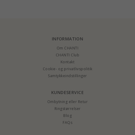
armbånd i forgyldt
sølv - Maggie
sølv - Maggie
sølv - Maggie
INFORMATION
Om CHANTI
CHANTI Club
Kontakt
Cookie- og privatlivspolitik
Samtykkeindstillinger
KUNDESERVICE
Ombytning eller Retur
Ringstørrelser
Blog
FAQs