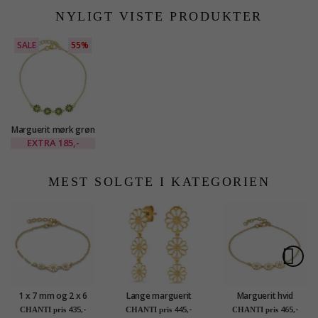
NYLIGT VISTE PRODUKTER
SALE
55%
Marguerit mørk grøn
armbånd i forgyldt
EXTRA
185,-
sølv - Maggie
MEST SOLGTE I KATEGORIEN
1 x 7 mm og 2 x 6
Lange marguerit
Marguerit hvid
mm marguerit
ørestikker i forgyldt
armbånd i forgyldt
435,-
445,-
465,-
CHANTI pris
CHANTI pris
CHANTI pris