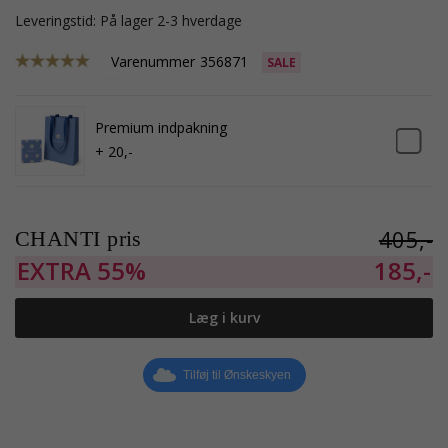
Leveringstid: På lager 2-3 hverdage
Varenummer
356871
SALE
Premium indpakning
+ 20,-
405,-
CHANTI pris
EXTRA
55%
185,-
Læg i kurv
Tilføj til Ønskeskyen