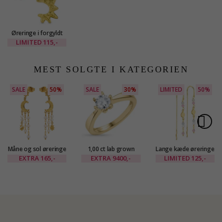
Øreringe i forgyldt
messing - Eliné
LIMITED
115,-
MEST SOLGTE I KATEGORIEN
SALE
50%
SALE
30%
LIMITED
50%
Måne og sol øreringe
1,00 ct lab grown
Lange kæde øreringe
i forgyldt messing -
diamant ring i 14
i forgyldt messing -
EXTRA
165,-
EXTRA
9400,-
LIMITED
125,-
Eliné
karat guld 1,00 ct
Eliné