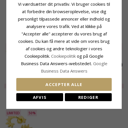
Vi værdsætter dit privatliv. Vi bruger cookies til
Ædelmetal:
Forgyldt Messing
Bredde:
5,6 mm
at forbedre din browseroplevelse, vise dig
Kollektion:
Eliné
Leveringstid
Overflade:
Mat
personligt tilpassede annoncer eller indhold og
Leveringstid:
2-3 Hverdage
analysere vores trafik. Ved at klikke på
"Accepter alle" accepterer du vores brug af
RELATEREDE PRODUKTER
cookies. Du kan få mere at vide om vores brug
LIMITED
50%
LIMITED
50%
UDGÅR
50%
af cookies og andre teknologier i vores
Cookiepolitik.
Cookiepolitik
og på Google
Business Data Answers-webstedet.
Google
Business Data Answers
Øreringe i forgyldt
Øreringe i forgyldt
Øreringe i forgyldt
ACCEPTER ALLE
messing - Eliné
messing - Eliné
messing - Eliné
LIMITED
110,-
LIMITED
85,-
LIMITED
135,-
AFVIS
REDIGER
NYLIGT VISTE PRODUKTER
LIMITED
50%