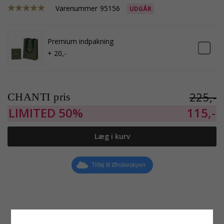
Varenummer
95156
UDGÅR
Premium indpakning
+ 20,-
225,-
CHANTI pris
LIMITED
50%
115,-
Læg i kurv
Tilføj til Ønskeskyen
Produktinformation
Størrelse
Øreringe:
Øreringe
Højde:
7,9 mm