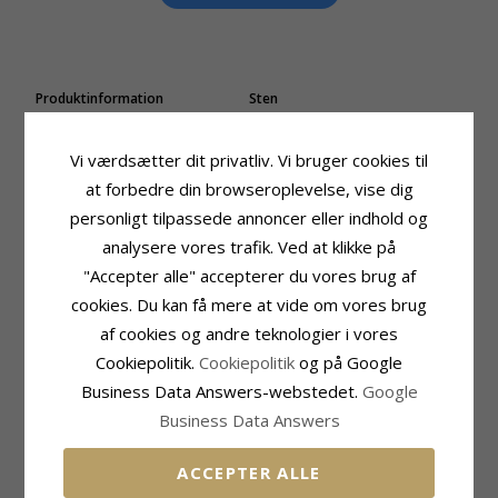
Produktinformation
Sten
Form:
Dråbeformede
Slibning:
Facetsleben
Øreringe:
Øreringe
Farve:
Rød
Vi værdsætter dit privatliv. Vi bruger cookies til
Ædelmetal:
14 Karat Guld
Sten:
Syntetisk Rubin
at forbedre din browseroplevelse, vise dig
Kollektion:
Gold Collection
Sten
Overflade:
Blank
personligt tilpassede annoncer eller indhold og
Slibning:
Facetsleben
Farve:
Hvid
analysere vores trafik. Ved at klikke på
Sten:
Zirkon
"Accepter alle" accepterer du vores brug af
Størrelse
Leveringstid
cookies. Du kan få mere at vide om vores brug
Højde Inkl. Krog:
21 mm
Leveringstid:
2-3 Hverdage
af cookies og andre teknologier i vores
Højde:
9,5 mm
Cookiepolitik.
Cookiepolitik
og på Google
Bredde:
6,2 mm
Business Data Answers-webstedet.
Google
Business Data Answers
RELATEREDE PRODUKTER
ACCEPTER ALLE