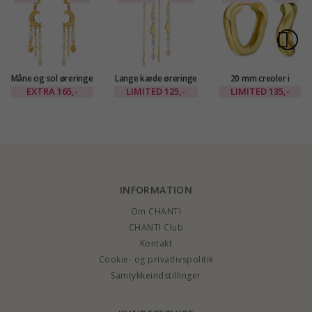
Måne og sol øreringe
Lange kæde øreringe
20 mm creoler i
i forgyldt messing -
i forgyldt messing -
forgyldt messing -
EXTRA
165,-
LIMITED
125,-
LIMITED
135,-
Eliné
Eliné
Eliné
INFORMATION
Om CHANTI
CHANTI Club
Kontakt
Cookie- og privatlivspolitik
Samtykkeindstillinger