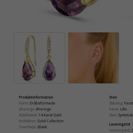
Produktinformation
Sten
Form:
Dråbeformede
Slibning:
Face
Øreringe:
Øreringe
Farve:
Lilla
Ædelmetal:
14 Karat Guld
Sten:
Syntetis
Kollektion:
Gold Collection
Leveringstid
Overflade:
Blank
Leveringstid: