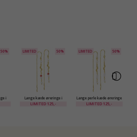
50%
LIMITED
50%
LIMITED
50%
L
ge i
Lange kæde øreringe i
Lange perle kæde øreringe
K
Eliné
forgyldt messing - Eliné
i forgyldt messing - Eliné
-
LIMITED
125,-
LIMITED
125,-