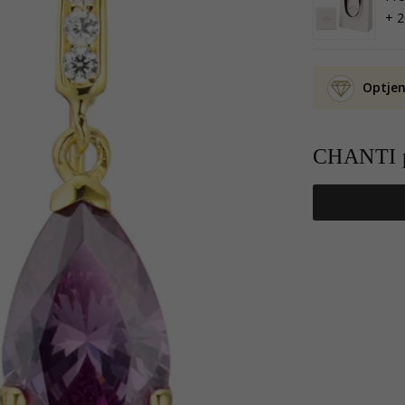
+ 2
Optjen
CHANTI p