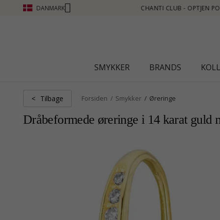
DANMARK
 SE MERE - KLIK HER
SMYKKER
BRANDS
KOL
Tilbage
<
Forsiden
Smykker
Øreringe
Dråbeformede øreringe i 14 karat guld 