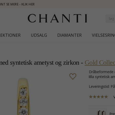
NEW COLLECTION |
LEKTIONER
UDSALG
DIAMANTER
VIELSESRIN
med syntetisk ametyst og zirkon -
Gold Collec
dråbeformede øreringe i 14 karat guld med blank overflade og facetsleben
lilla syntetisk 
Leveringstid: P
Pre