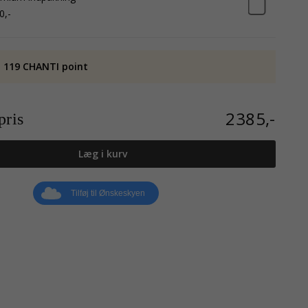
0,-
 119 CHANTI point
2385,-
ris
Læg i kurv
Tilføj til Ønskeskyen