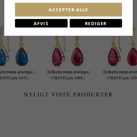
ACCEPTER ALLE
RELATEREDE PRODUKTER
AFVIS
REDIGER
eformede øreringe i
Dråbeformede øreringe i
Dråbeformede øreri
at guld med syntetisk
14 karat guld med syntetisk
14 karat guld med sy
2415,-
2400,-
239
ANTI pris
CHANTI pris
CHANTI pris
ir og zirkon - Gold
rubin og zirkon - Gold
rubin og zirkon - 
Collection
Collection
Collection
NYLIGT VISTE PRODUKTER