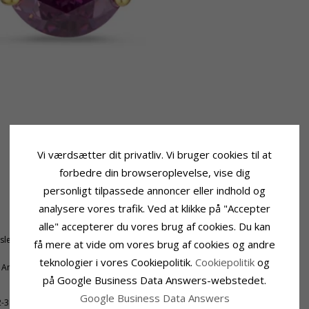
Vi værdsætter dit privatliv. Vi bruger cookies til at
forbedre din browseroplevelse, vise dig
personligt tilpassede annoncer eller indhold og
analysere vores trafik. Ved at klikke på "Accepter
alle" accepterer du vores brug af cookies. Du kan
Sten
tsleben
Slibning:
Facetsleben
få mere at vide om vores brug af cookies og andre
Farve:
Hvid
teknologier i vores Cookiepolitik.
Cookiepolitik
og
k Ametyst
Sten:
Zirkon
på Google Business Data Answers-webstedet.
Google Business Data Answers
2-3 Hverdage