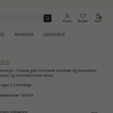
 AURA
Konto
Ønsker
Kurv
GE
NYHEDER
GAVEIDÉER
tion
ametyst og facetsleben hvid zirkon.
å lager 2-3 hverdage
Varenummer
167343
mium indpakning