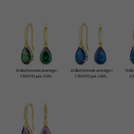
Dråbeformede øreringe i
Dråbeformede øreringe i
Dråb
14 karat guld med syntetisk
14 karat guld med syntetisk
14 kar
2500,-
2460,-
CHANTI pris
CHANTI pris
CH
smaragd og zirkon - Gold
safir og zirkon - Gold
saf
Collection
Collection