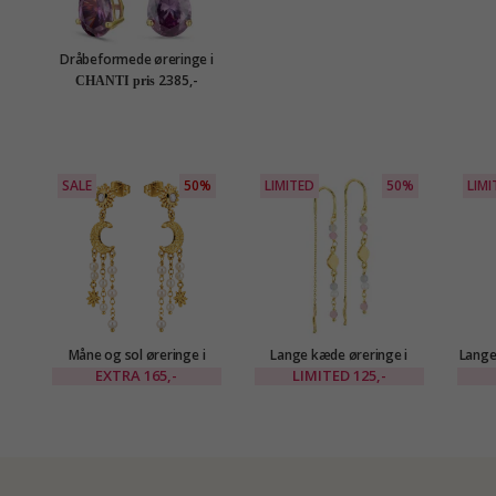
Dråbeformede øreringe i
14 karat guld med syntetisk
2385,-
CHANTI pris
ametyst og zirkon - Gold
Collection
SALE
50%
LIMITED
50%
LIMI
Måne og sol øreringe i
Lange kæde øreringe i
Lange
forgyldt messing - Eliné
forgyldt messing - Eliné
i for
EXTRA
165,-
LIMITED
125,-