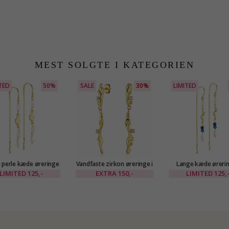
MEST SOLGTE I KATEGORIEN
TED
50%
SALE
30%
LIMITED
 perle kæde øreringe
Vandfaste zirkon øreringe i
Lange kæde ørerin
gyldt messing - Eliné
forgyldt stål - OCEANA
forgyldt messing - 
LIMITED
125,-
EXTRA
150,-
LIMITED
125,