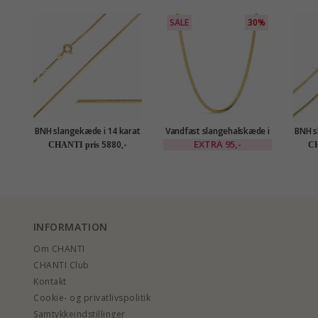
SALE
30%
BNH slangekæde i 14 karat
Vandfast slangehalskæde i
BNH s
guld 42 cm x 1,0 mm
forgyldt stål 40+5 cm x 3
gu
EXTRA
95,-
5880,-
CHANTI pris
CH
mm - OCEANA
INFORMATION
Om CHANTI
CHANTI Club
Kontakt
Cookie- og privatlivspolitik
Samtykkeindstillinger