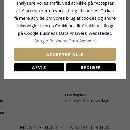
analysere vores trafik. Ved at klikke på "Accepter
alle" accepterer du vores brug af cookies. Du kan
få mere at vide om vores brug af cookies og andre
teknologier i vores Cookiepolitik.
Cookiepolitik
og
på Google Business Data Answers-webstedet.
Google Business Data Answers
ACCEPTER ALLE
AFVIS
REDIGER
Leveringstid
mm
Leveringstid:
2-3 Hverdage
m
ram
MEST SOLGTE I KATEGORIEN