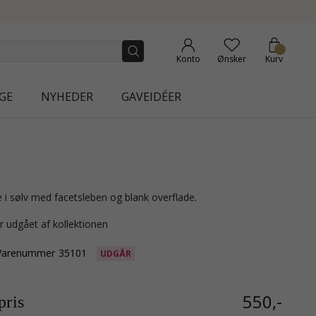
NEW COLLECTION | AURA
Konto
Ønsker
Kurv
GE
NYHEDER
GAVEIDÉER
 i sølv med facetsleben og blank overflade.
r udgået af kollektionen
Varenummer
35101
UDGÅR
550,-
ris