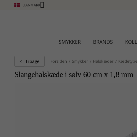
DANMARK
CHANTI CLUB - OPTJEN POINT SE MERE - KL
SMYKKER
BRANDS
KOL
Tilbage
<
Forsiden
Smykker
Halskæder
Kædetype
Slangehalskæde i sølv 60 cm x 1,8 mm