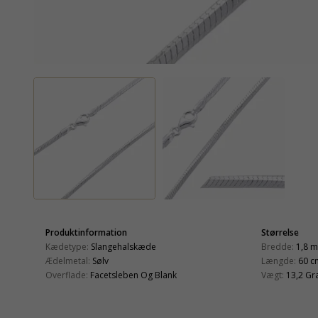
Produktinformation
Størrelse
Kædetype:
Slangehalskæde
Bredde:
1,8 
Ædelmetal:
Sølv
Længde:
60 c
Overflade:
Facetsleben Og Blank
Vægt:
13,2 G