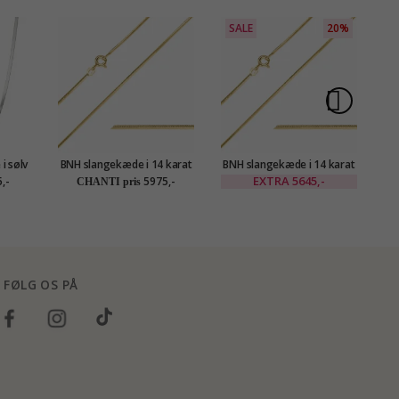
SALE
20%
i sølv
BNH slangekæde i 14 karat
BNH slangekæde i 14 karat
B
guld 45 cm x 1,0 mm
guld 50 cm x 1,0 mm
EXTRA
5645,-
,-
5975,-
CHANTI pris
FØLG OS PÅ