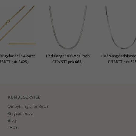
langekæde i 14 karat
Flad slangehalskæde i sølv
Flad slangehalskæde 
ld 45 cm x 1,3 mm
40 plus 5 cm x
40 plus 5 cm x
9425,-
665,-
505
ANTI pris
CHANTI pris
CHANTI pris
KUNDESERVICE
Ombytning eller Retur
Ringstørrelser
Blog
FAQs