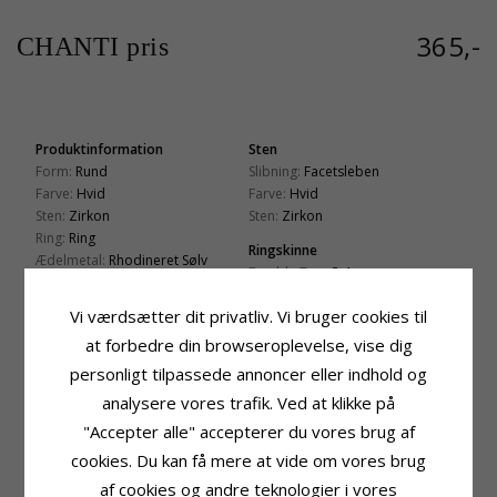
365,-
CHANTI pris
Produktinformation
Sten
Form:
Rund
Slibning:
Facetsleben
Farve:
Hvid
Farve:
Hvid
Sten:
Zirkon
Sten:
Zirkon
Ring:
Ring
Ringskinne
Ædelmetal:
Rhodineret Sølv
Bredde Top:
3,4 mm
Overflade:
Blank
Bredde Bund:
1,4 mm
Vi værdsætter dit privatliv. Vi bruger cookies til
Tykkelse Top:
1,5 mm
Tykkelse Bund:
0,5 mm
at forbedre din browseroplevelse, vise dig
personligt tilpassede annoncer eller indhold og
Fatning
Leveringstid
Diameter:
6,0 mm
Str. På Lager:
2-3 Hverdage
analysere vores trafik. Ved at klikke på
Dybde:
4,3 mm
"Accepter alle" accepterer du vores brug af
cookies. Du kan få mere at vide om vores brug
KUNDER DER HAR KØBT DENNE HAR
af cookies og andre teknologier i vores