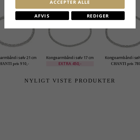
ACCEPTER ALLE
SALE
30%
AFVIS
REDIGER
armbånd i sølv 21 cm
Kongearmbånd i sølv 17 cm
Kongearmbånd i sølv
x 2,8 mm
x 2,0 mm
cm x 2,4 mm
EXTRA
450,-
910,-
780
HANTI pris
CHANTI pris
NYLIGT VISTE PRODUKTER