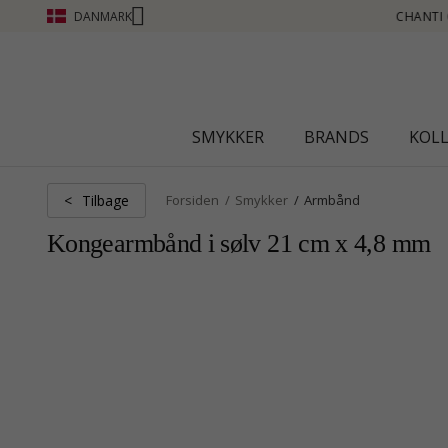
DANMARK
UB - OPTJEN POINT SE MERE - KLIK HER
SMYKKER
BRANDS
KOL
Tilbage
<
Forsiden
Smykker
Armbånd
Kongearmbånd i sølv 21 cm x 4,8 mm