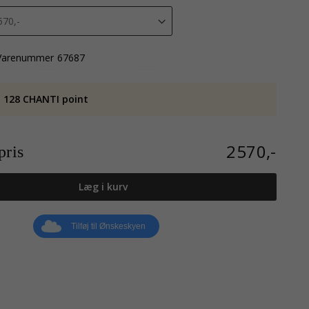
Varenummer
67687
 128 CHANTI point
2570,-
ris
Læg i kurv
Tilføj til Ønskeskyen