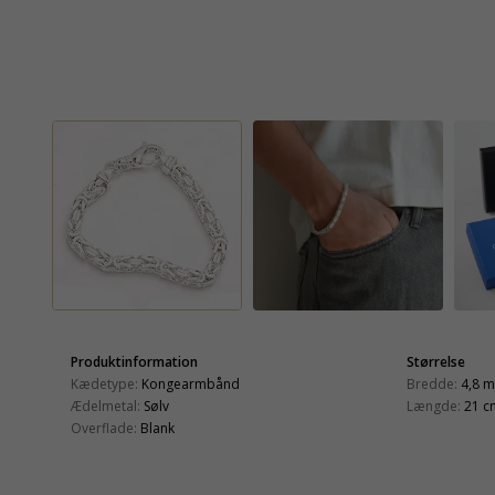
Produktinformation
Størrelse
Kædetype:
Kongearmbånd
Bredde:
4,8 
Ædelmetal:
Sølv
Længde:
21 c
Overflade:
Blank