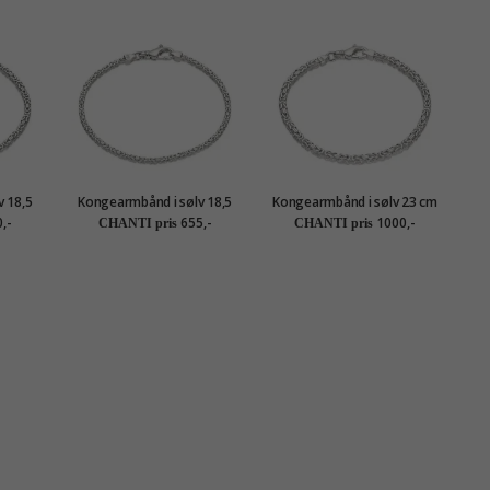
 18,5
Kongearmbånd i sølv 18,5
Kongearmbånd i sølv 23 cm
cm x 2,0 mm
x 2,8 mm
,-
655,-
1000,-
CHANTI pris
CHANTI pris