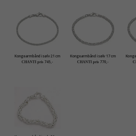
Kongearmbånd i sølv 21 cm
Kongearmbånd i sølv 17 cm
Konge
x 2,0 mm
x 2,8 mm
745,-
770,-
CHANTI pris
CHANTI pris
C