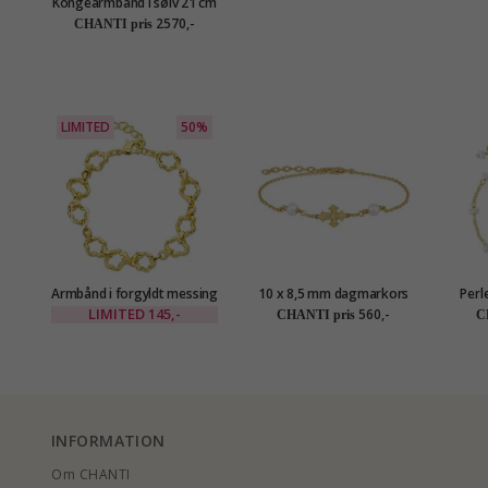
Kongearmbånd i sølv 21 cm
x 4,8 mm
2570,-
CHANTI pris
LIMITED
50%
Armbånd i forgyldt messing
10 x 8,5 mm dagmarkors
Perl
- Eliné
perle armbånd i forgyldt
LIMITED
145,-
560,-
CHANTI pris
C
sølv - Amoré
INFORMATION
Om CHANTI