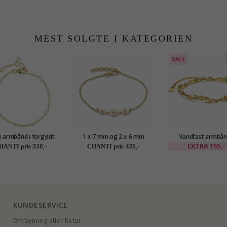
MEST SOLGTE I KATEGORIEN
SALE
e armbånd i forgyldt
1 x 7 mm og 2 x 6 mm
Vandfast armbån
sølv
marguerit armbånd i
forgyldt stål - OC
EXTRA
155,-
330,-
435,-
HANTI pris
CHANTI pris
forgyldt sølv - Maggie
KUNDESERVICE
Ombytning eller Retur