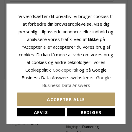
Vi værdsætter dit privatliv. Vi bruger cookies til
at forbedre din browseroplevelse, vise dig
personligt tilpassede annoncer eller indhold og
analysere vores trafik. Ved at klikke på
Se skrifttyper
"Accepter alle" accepterer du vores brug af
cookies. Du kan få mere at vide om vores brug
+11 CHANTI point
af cookies og andre teknologier i vores
220,-
Cookiepolitik.
Cookiepolitik
og på Google
CHANTI pris
Business Data Answers-webstedet.
Google
Business Data Answers
Produktinformation
Ringskinne
Form:
4 og 3 mm
Bredde:
4,0 mm
ACCEPTER ALLE
Ringtype:
Herrering
Tykkelse:
1,4 mm
Karat:
14
Vægt:
4,4 G
Ædelmetal:
Hvidguld
Leveringstid:
Ca. 3 Uger
AFVIS
REDIGER
Overflade:
Blank
Produktinformation
Ringprofil:
Profil 2
Ringtype:
Damering