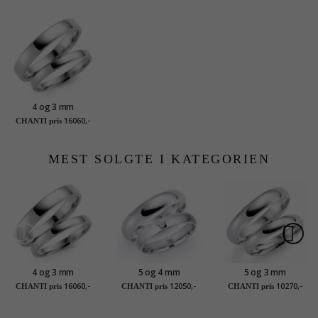
4 og 3 mm
vielsesringe i 14
16060,-
CHANTI pris
karat hvidguld - sæt
MEST SOLGTE I KATEGORIEN
4 og 3 mm
5 og 4 mm
5 og 3 mm
vielsesringe i 14
vielsesringe i 9 karat
vielsesringe i 9 karat
16060,-
12050,-
10270,-
CHANTI pris
CHANTI pris
CHANTI pris
karat hvidguld - sæt
hvidguld 0,03 ct - sæt
hvidguld - sæt