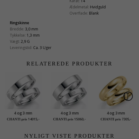
Karat:
14
Ædelmetal:
Hvidguld
Overflade:
Blank
Ringskinne
Bredde:
3,0 mm
Tykkelse:
1,3 mm
Vægt:
2,9 G
Leveringstid:
Ca. 3 Uger
RELATEREDE PRODUKTER
4 og 3 mm
4 og 3 mm
4 og 3 mm
vielsesringe i 9 karat
vielsesringe i 9 karat
vielsesringe i 9 karat
14015,-
15060,-
7305,-
CHANTI pris
CHANTI pris
CHANTI pris
hvidguld - sæt
hvidguld 0,02 ct - sæt
guld - sæt
NYLIGT VISTE PRODUKTER