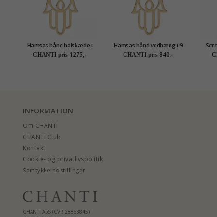
Hamsas hånd halskæde i
Hamsas hånd vedhæng i 9
Scr
forgyldt sølv med vedhæng
karat guld - Gold Collection
vedh
1275,-
840,-
CHANTI pris
CHANTI pris
C
i 9 karat guld - Gold
Collection
INFORMATION
Om CHANTI
CHANTI Club
Kontakt
Cookie- og privatlivspolitik
Samtykkeindstillinger
CHANTI ApS (CVR 28863845)