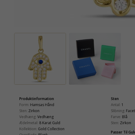
Produktinformation
Sten
Form:
Hamsas Hånd
Antal:
1
Sten:
Zirkon
Slibning:
Face
Vedhæng:
Vedhæng
Farve:
Blå
Ædelmetal:
8 Karat Guld
Sten:
Zirkon
Kollektion:
Gold Collection
Passer Til G
Overflade:
Blank