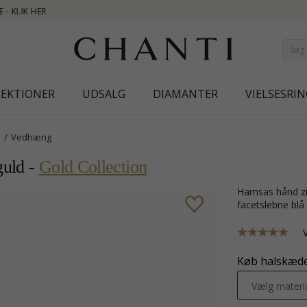
NEW COLLECTION
LEKTIONER
UDSALG
DIAMANTER
VIELSESRIN
Vedhæng
guld -
Gold Collection
hamsas hånd zirkon vedhæng i 8 karat guld med blank overflade og 1
facetslebne blå 
Køb halskæde 
Vælg materi