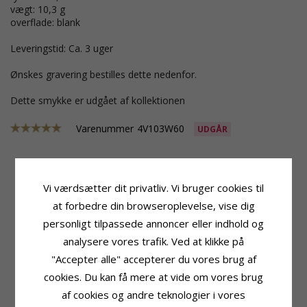
vægt: 10,3 g
overflade: blank
Leveringstid: Ca. 3 uger
Ønskes gravering bestilles dette nedenfor.
Dette smykke er udgået af kollektionen
Varenummer
4V103W60
UDGÅR
Vi værdsætter dit privatliv. Vi bruger cookies til
Produktinformation
Ringskinne
Ringtype:
Vielsesring
Bredde:
6,0 mm
at forbedre din browseroplevelse, vise dig
Karat:
14
Tykkelse:
2,0 mm
personligt tilpassede annoncer eller indhold og
Ædelmetal:
Hvidguld
Vægt:
10,3 G
analysere vores trafik. Ved at klikke på
Overflade:
Blank
Leveringstid:
Ca. 3 Uger
"Accepter alle" accepterer du vores brug af
cookies. Du kan få mere at vide om vores brug
KUNDER DER HAR KØBT DENNE HAR
OGSÁ KØBT
af cookies og andre teknologier i vores