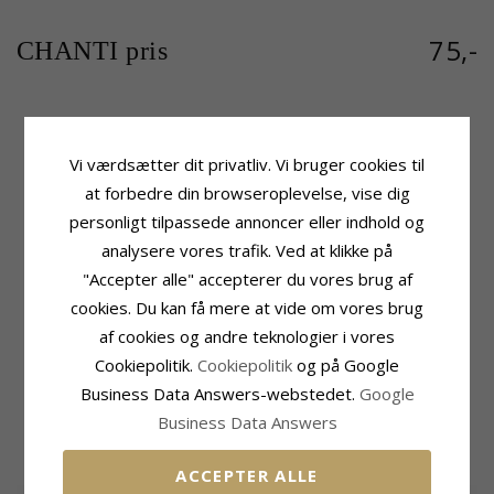
75,-
CHANTI pris
Produktinformation
Sten
Vi værdsætter dit privatliv. Vi bruger cookies til
Tillægsord:
Firkantet
Slibning:
Facetsleben
at forbedre din browseroplevelse, vise dig
Sten:
Zirkon
Farve:
Hvid
Vedhæng:
Vedhæng
Sten:
Zirkon
personligt tilpassede annoncer eller indhold og
Ædelmetal:
Sølv
analysere vores trafik. Ved at klikke på
Fatning
Overflade:
Blank
Højde:
23,4 mm
"Accepter alle" accepterer du vores brug af
Højde Ekskl. Øsken:
19,3 mm
cookies. Du kan få mere at vide om vores brug
Bredde:
17,2 mm
af cookies og andre teknologier i vores
Dybde:
5 mm
Cookiepolitik.
Cookiepolitik
og på Google
Leveringstid
Business Data Answers-webstedet.
Google
Leveringstid:
2-3 Hverdage
Business Data Answers
MEST SOLGTE I KATEGORIEN
ACCEPTER ALLE