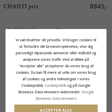
8845,-
CHANTI pris
Produktinformation
Sten
Form:
Firkantet
Antal:
24
Vi værdsætter dit privatliv. Vi bruger cookies til
Sten:
Rubin
Slibning:
Brillantsleben
Øreringe:
Brillantøreringe
Sten:
Diamant
at forbedre din browseroplevelse, vise dig
Ædelmetal:
Diamant Farve:
Wesselton
personligt tilpassede annoncer eller indhold og
14 Karat Guld Og Hvidguld
Diamant Klarhed:
SI
analysere vores trafik. Ved at klikke på
Overflade:
Blank
Carat:
0,11
"Accepter alle" accepterer du vores brug af
Sten
Størrelse
cookies. Du kan få mere at vide om vores brug
Antal:
2
Højde:
7,6 mm
Slibning:
Facetsleben
Bredde:
7,6 mm
af cookies og andre teknologier i vores
Sten:
Rubin
Dybde:
3,3 mm
Cookiepolitik.
Cookiepolitik
og på Google
Carat:
0,46
Leveringstid
Business Data Answers-webstedet.
Google
Leveringstid:
2-3 Hverdage
Business Data Answers
MEST SOLGTE I KATEGORIEN
ACCEPTER ALLE