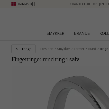
DANMARK
OINT SE MERE - KLIK HER
SMYKKER
BRANDS
KOL
Tilbage
<
Forsiden
Smykker
Former
Rund
Ringe
Fingerringe: rund ring i sølv