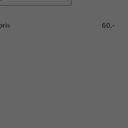
60,-
ris