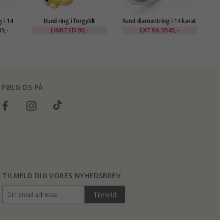
 i 14
Rund ring i forgyldt
Rund diamantring i 14 karat
Gu
ct
messing - Eliné
hvidguld 0,08 ct 0,06 ct
ka
LIMITED
90,-
EXTRA
5545,-
5,-
FØLG OS PÅ
TILMELD DIG VORES NYHEDSBREV
Tilmeld