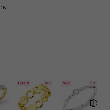
ØBT
LIMITED
50%
SALE
15%