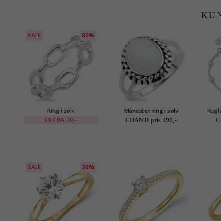
KU
SALE
80%
Ring i sølv
Månesten ring i sølv
Kuglea
EXTRA
70,-
490,-
CHANTI pris
C
SALE
20%