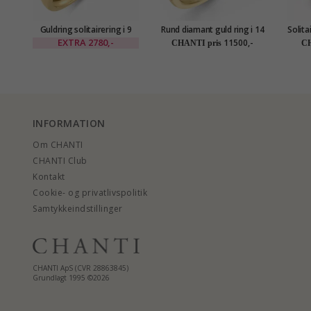
Guldring solitairering i 9
Rund diamant guld ring i 14
Solita
karat guld - Gold Collection
karat guld 0,15 ct 0,1 ct
EXTRA
2780,-
11500,-
CHANTI pris
CH
INFORMATION
Om CHANTI
CHANTI Club
Kontakt
Cookie- og privatlivspolitik
Samtykkeindstillinger
CHANTI ApS (CVR 28863845)
Grundlagt 1995 ©2026