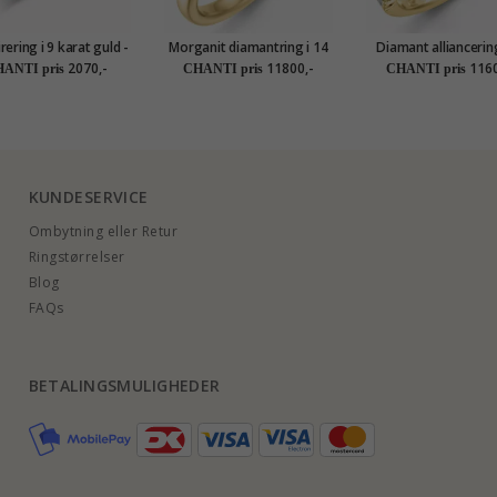
irering i 9 karat guld -
Morganit diamantring i 14
Diamant alliancering
Gold Collection
karat guld 0,43 ct 0,22 ct
karat guld 0,40 
2070,-
11800,-
1160
ANTI pris
CHANTI pris
CHANTI pris
KUNDESERVICE
Ombytning eller Retur
Ringstørrelser
Blog
FAQs
BETALINGSMULIGHEDER