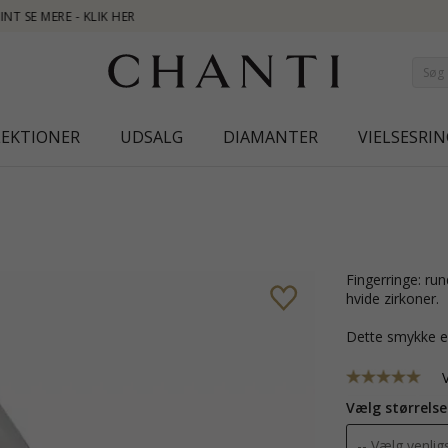
NEW COLLECTI
LEKTIONER
UDSALG
DIAMANTER
VIELSESRIN
Fingerringe: rund ring i sølv med blank og børstet overflade og 1 facetslebne
hvide zirkoner.
Dette smykke e
Vælg størrelse