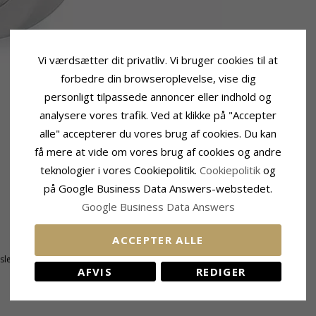
Vi værdsætter dit privatliv. Vi bruger cookies til at
forbedre din browseroplevelse, vise dig
personligt tilpassede annoncer eller indhold og
analysere vores trafik. Ved at klikke på "Accepter
alle" accepterer du vores brug af cookies. Du kan
få mere at vide om vores brug af cookies og andre
teknologier i vores Cookiepolitik.
Cookiepolitik
og
på Google Business Data Answers-webstedet.
Google Business Data Answers
Ringskinne
ACCEPTER ALLE
Bredde Top:
2,3 mm
tsleben
Bredde Bund:
2,1 mm
AFVIS
REDIGER
Tykkelse Top:
1,5 mm
Tykkelse Bund:
1,3 mm