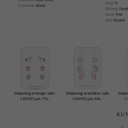
Antal:
6
Overflade:
Blank
Slibning:
Face
Farve:
Pink
Sten:
Krystal
Enhjørning øreringe i sølv -
Enhjørning ørestikker i sølv
Enhjør
Little Ones
- Little Ones
715,-
340,-
CHANTI pris
CHANTI pris
C
KU