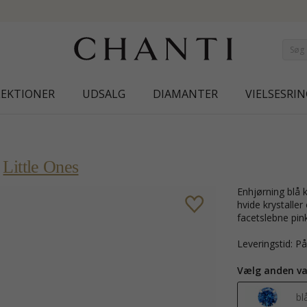
NEW COLLECTION | AURA
LEKTIONER
UDSALG
DIAMANTER
VIELSESRIN
-
Little Ones
enhjørning blå krystal ørestikker i sølv med blank overflade og 18 facetslebne
hvide krystaller 
facetslebne pink
Leveringstid: P
Vælg anden va
bl