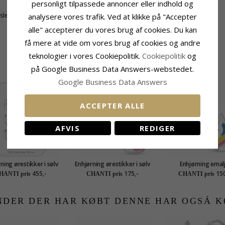
personligt tilpassede annoncer eller indhold og
Antal:
2
tsleben
Slibning:
Facetsleben
analysere vores trafik. Ved at klikke på "Accepter
Farve:
Sort
alle" accepterer du vores brug af cookies. Du kan
Sten:
Krystal
få mere at vide om vores brug af cookies og andre
teknologier i vores Cookiepolitik.
Cookiepolitik
og
RELATEREDE PRODUKTER
på Google Business Data Answers-webstedet.
Google Business Data Answers
ACCEPTER ALLE
AFVIS
REDIGER
ning ørestikker i sølv
Enhjørning ørestikker i sølv
Enhjørning emal
- Little Ones
- Little Ones
ørestikker i sølv - L
455,-
175,-
150
HANTI pris
CHANTI pris
CHANTI pris
Ones
NDER DER HAR KØBT DENNE HAR OGSÁ K