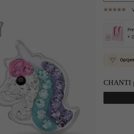
Pre
+ 2
Optjen
CHANTI p