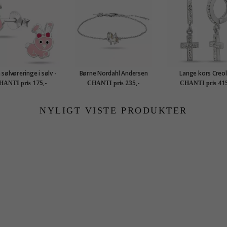
 sølvøreringe i sølv -
Børne Nordahl Andersen
Lange kors Creol
Little Ones
enhjørning armbånd i
øreringe i sølv
175,-
235,-
415
HANTI pris
CHANTI pris
CHANTI pris
rhodineret sølv multifarvet
emalje
NYLIGT VISTE PRODUKTER