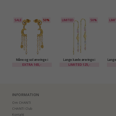
SALE
50%
LIMITED
50%
LIMI
Måne og sol øreringe i
Lange kæde øreringe i
Lange
forgyldt messing - Eliné
forgyldt messing - Eliné
i for
EXTRA
165,-
LIMITED
125,-
INFORMATION
Om CHANTI
CHANTI Club
Kontakt