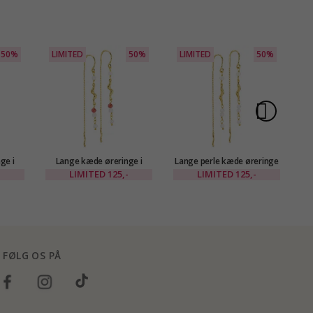
50%
LIMITED
50%
LIMITED
50%
L
ge i
Lange kæde øreringe i
Lange perle kæde øreringe
K
Eliné
forgyldt messing - Eliné
i forgyldt messing - Eliné
-
LIMITED
125,-
LIMITED
125,-
FØLG OS PÅ