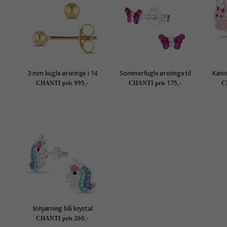
3 mm kugle øreringe i 14
Sommerfugle øreringe til
Kanin
karat guld - Gold Collection
børn i sølv - Little Ones
995,-
175,-
CHANTI pris
CHANTI pris
C
Enhjørning blå krystal
ørestikker i sølv - Little
260,-
CHANTI pris
Ones