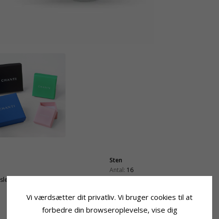
Sten
Antal:
16
tsleben
Slibning:
Facetsleben
Farve:
Lilla
Vi værdsætter dit privatliv. Vi bruger cookies til at
Sten:
Krystal
forbedre din browseroplevelse, vise dig
Sten