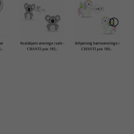
er
Koalabjørn øreringe i sølv -
Enhjørning børneøreringe i
Little Ones
sølv - Little Ones
bø
,-
185,-
180,-
CHANTI pris
CHANTI pris