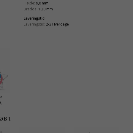
Højde:
9,0 mm
Bredde:
10,0 mm
Leveringstid
Leveringstid:
2-3 Hverdage
je
ittle
,-
ØBT