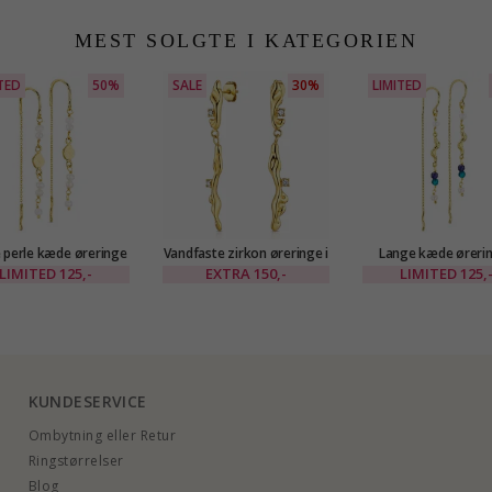
MEST SOLGTE I KATEGORIEN
TED
50%
SALE
30%
LIMITED
 perle kæde øreringe
Vandfaste zirkon øreringe i
Lange kæde ørerin
gyldt messing - Eliné
forgyldt stål - OCEANA
forgyldt messing - 
LIMITED
125,-
EXTRA
150,-
LIMITED
125,
KUNDESERVICE
Ombytning eller Retur
Ringstørrelser
Blog