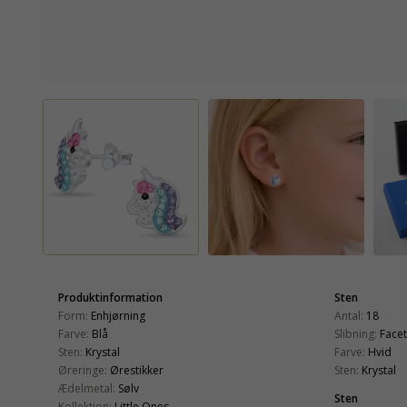
Produktinformation
Sten
Form:
Enhjørning
Antal:
18
Farve:
Blå
Slibning:
Face
Sten:
Krystal
Farve:
Hvid
Øreringe:
Ørestikker
Sten:
Krystal
Ædelmetal:
Sølv
Sten
Kollektion:
Little Ones