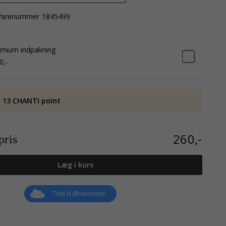
Varenummer
1845499
mium indpakning
0,-
 13 CHANTI point
260,-
ris
Læg i kurv
Tilføj til Ønskeskyen