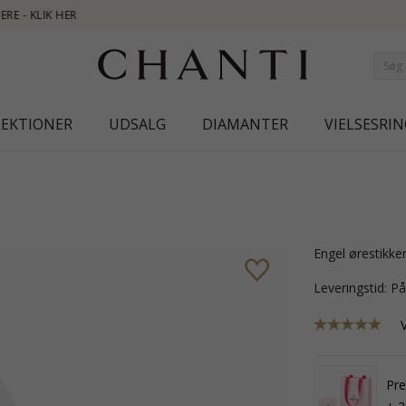
NEW COLLECTION | A
LEKTIONER
UDSALG
DIAMANTER
VIELSESRIN
engel ørestikke
Leveringstid: P
Pre