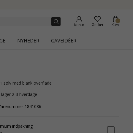
URA
Konto
Ønsker
Kurv
GE
NYHEDER
GAVEIDÉER
r i sølv med blank overflade.
å lager 2-3 hverdage
Varenummer
1841086
mium indpakning