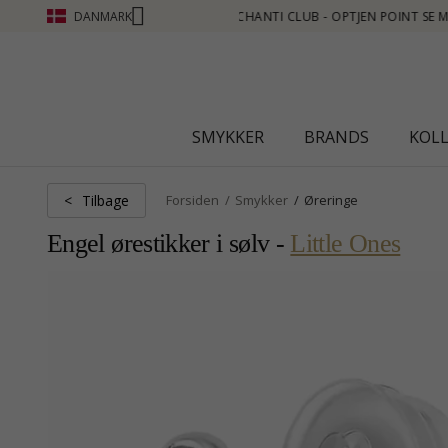
DANMARK
E MERE - KLIK HER
SMYKKER
BRANDS
KOL
Tilbage
<
Forsiden
Smykker
Øreringe
Engel ørestikker i sølv -
Little Ones