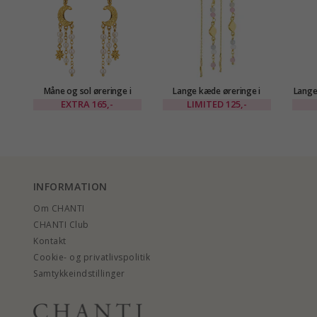
Måne og sol øreringe i
Lange kæde øreringe i
Lange
forgyldt messing - Eliné
forgyldt messing - Eliné
i for
EXTRA
165,-
LIMITED
125,-
INFORMATION
Om CHANTI
CHANTI Club
Kontakt
Cookie- og privatlivspolitik
Samtykkeindstillinger