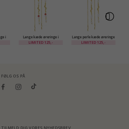
ge i
Lange kæde øreringe i
Lange perle kæde øreringe
K
Eliné
forgyldt messing - Eliné
i forgyldt messing - Eliné
-
LIMITED
125,-
LIMITED
125,-
FØLG OS PÅ
TILMELD DIG VORES NYHEDSBREV