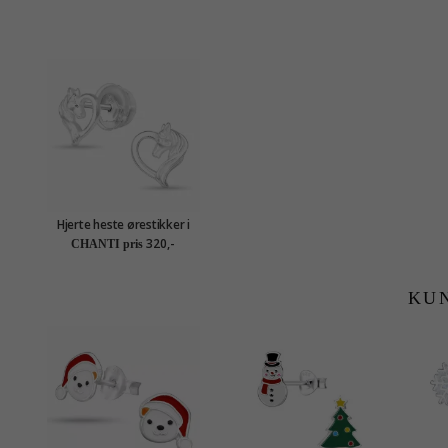
Hjerte heste ørestikker i
sølv - Little Ones
320,-
CHANTI pris
KU