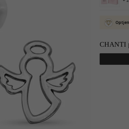
+ 2
Optjen
CHANTI p