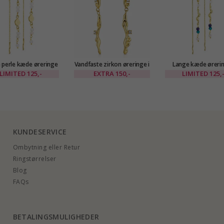
 perle kæde øreringe
Vandfaste zirkon øreringe i
Lange kæde ørerin
gyldt messing - Eliné
forgyldt stål - OCEANA
forgyldt messing - 
LIMITED
125,-
EXTRA
150,-
LIMITED
125,
KUNDESERVICE
Ombytning eller Retur
Ringstørrelser
Blog
FAQs
BETALINGSMULIGHEDER