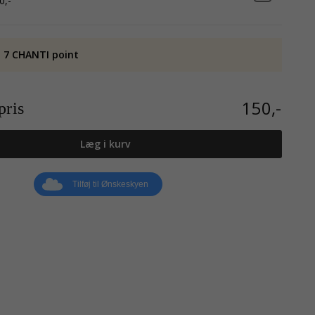
0,-
 7 CHANTI point
150,-
ris
Læg i kurv
Tilføj til Ønskeskyen