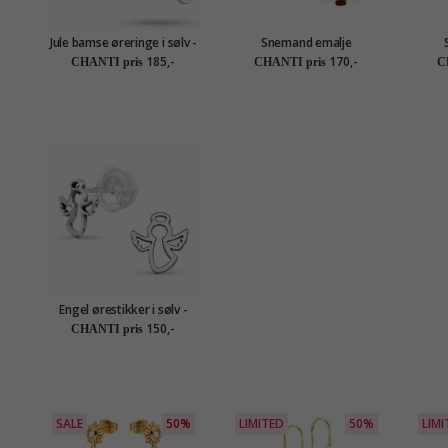
Jule bamse øreringe i sølv -
Snemand emalje
Little Ones
børneøreringe i sølv - Little
børneø
185,-
170,-
CHANTI pris
CHANTI pris
C
Ones
Engel ørestikker i sølv -
Little Ones
150,-
CHANTI pris
SALE
50%
LIMITED
50%
LIMI