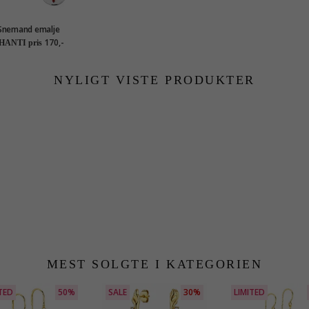
Snemand emalje
reringe i sølv - Little
170,-
HANTI pris
Ones
NYLIGT VISTE PRODUKTER
MEST SOLGTE I KATEGORIEN
TED
50%
SALE
30%
LIMITED