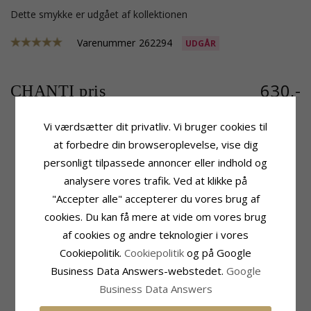
Dette smykke er udgået af kollektionen
Varenummer
262294
UDGÅR
630,-
CHANTI pris
Vi værdsætter dit privatliv. Vi bruger cookies til
at forbedre din browseroplevelse, vise dig
Produktinformation
Sten
personligt tilpassede annoncer eller indhold og
Tillægsord:
Dråbeformet
Antal:
2
analysere vores trafik. Ved at klikke på
Farve:
Brune
Slibning:
Facetsleben
Sten:
Topas
Farve:
Røgfarvet
"Accepter alle" accepterer du vores brug af
Øreringe:
Øreringe
Sten:
Topas
cookies. Du kan få mere at vide om vores brug
Ædelmetal:
Forgyldt Sølv
Størrelse
af cookies og andre teknologier i vores
Overflade:
Sandblæst
Højde:
43,0 mm
Cookiepolitik.
Cookiepolitik
og på Google
Bredde:
14,0 mm
Business Data Answers-webstedet.
Google
Leveringstid
Business Data Answers
Leveringstid:
2-3 Hverdage