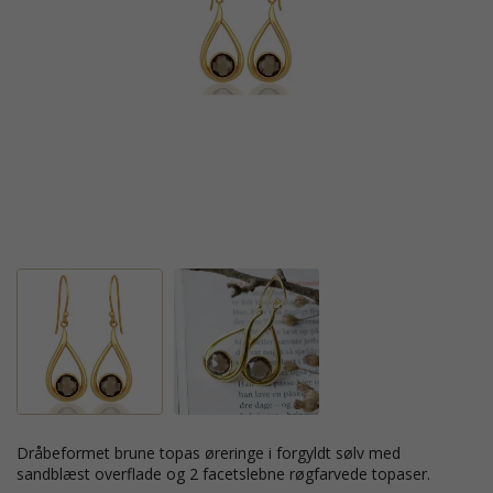
dråbeformet brune topas øreringe i forgyldt sølv med
sandblæst overflade og 2 facetslebne røgfarvede topaser.