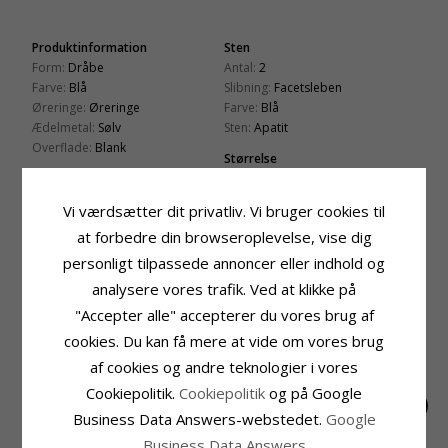
Produktinformation
Sten
Form:
Dråbe
Antal:
2
Farve:
Blå
Slibning:
Facetsleben
Øreringe:
Øreringe
Farve:
Blå
Ædelmetal:
Sølv
Sten:
Apatit
Overflade:
Blank
Størrelse
Højde Inkl. Krog:
37,0 mm
Bredde:
15,0 mm
Vi værdsætter dit privatliv. Vi bruger cookies til
Leveringstid
at forbedre din browseroplevelse, vise dig
Leveringstid:
2-3 Hverdage
personligt tilpassede annoncer eller indhold og
analysere vores trafik. Ved at klikke på
RELATEREDE PRODUKTER
"Accepter alle" accepterer du vores brug af
cookies. Du kan få mere at vide om vores brug
af cookies og andre teknologier i vores
Cookiepolitik.
Cookiepolitik
og på Google
Business Data Answers-webstedet.
Google
Business Data Answers