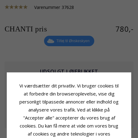
Varenummer
37628
780,-
CHANTI pris
Tilføj til Ønskeskyen
UDSOLGT I ØJEBLIKKET
Send mig en mail, når varen er på lager igen
Vi værdsætter dit privatliv. Vi bruger cookies til
at forbedre din browseroplevelse, vise dig
personligt tilpassede annoncer eller indhold og
analysere vores trafik. Ved at klikke på
GIV MIG BESKED
"Accepter alle" accepterer du vores brug af
cookies. Du kan få mere at vide om vores brug
af cookies og andre teknologier i vores