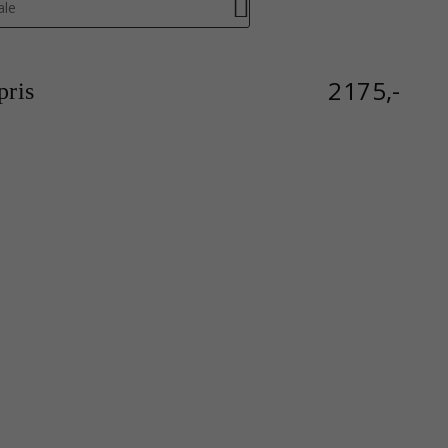
ale
2175,-
ris