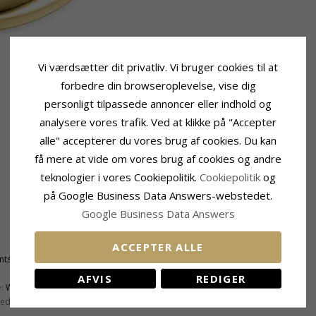
Vi værdsætter dit privatliv. Vi bruger cookies til at
forbedre din browseroplevelse, vise dig
personligt tilpassede annoncer eller indhold og
analysere vores trafik. Ved at klikke på "Accepter
alle" accepterer du vores brug af cookies. Du kan
få mere at vide om vores brug af cookies og andre
teknologier i vores Cookiepolitik.
Cookiepolitik
og
på Google Business Data Answers-webstedet.
Google Business Data Answers
Fatning
Diameter:
11,9 mm
ACCEPTER ALLE
antsleben
Passer Til Guldkæder Med Bredde
AFVIS
REDIGER
Slange Max:
2,5 mm
:
Wesselton
Venezia Max:
2,5 mm
ed:
SI