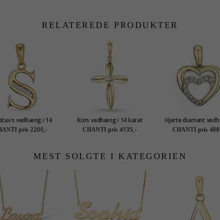
RELATEREDE PRODUKTER
tav s vedhæng i 14
Kors vedhæng i 14 karat
Hjerte diamant vedh
arat guld 0,025 ct
guld 0,03 ct
14 karat guld 0,08
2200,-
4135,-
488
ANTI pris
CHANTI pris
CHANTI pris
MEST SOLGTE I KATEGORIEN