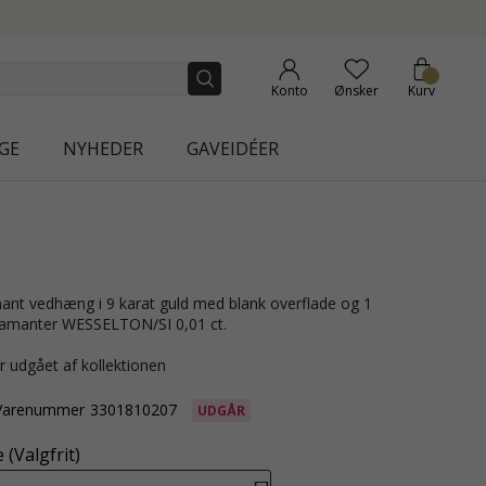
COLLECTION | AURA
Konto
Ønsker
Kurv
GE
NYHEDER
GAVEIDÉER
diamanter WESSELTON/SI 0,01 ct.
r udgået af kollektionen
Varenummer
3301810207
UDGÅR
(Valgfrit)