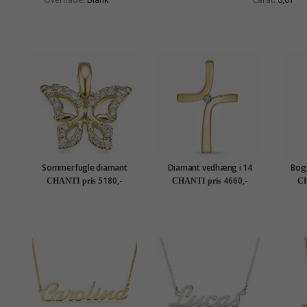
Sommerfugle diamant
Diamant vedhæng i 14
Bogs
vedhæng i 14 karat guld
karat guld 0,03 ct
k
5180,-
4660,-
CHANTI pris
CHANTI pris
CH
0,134 ct