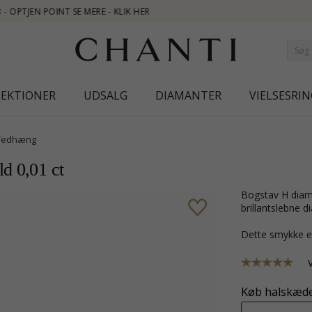
NEW 
LEKTIONER
UDSALG
DIAMANTER
VIELSESRIN
Vedhæng
d 0,01 ct
bogstav H diamant vedhæng i 9 karat guld med blank overflade og 1
brillantslebne 
Dette smykke e
Køb halskæde 