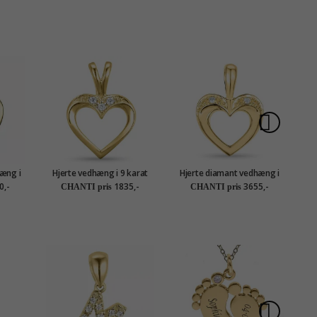
æng i
Hjerte vedhæng i 9 karat
Hjerte diamant vedhæng i
 ct
guld 0,02 ct
14 karat guld 0,02 ct
ve
0,-
1835,-
3655,-
CHANTI pris
CHANTI pris