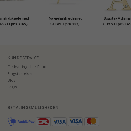
vnehalskæde med
Navnehalskæde med
Bogstav A diama
g i 9 karat guld - My
vedhæng i forgyldt sølv -
vedhæng i 9 karat gu
3165,-
905,-
145
ANTI pris
CHANTI pris
CHANTI pris
Letter
My Letter
ct
KUNDESERVICE
Ombytning eller Retur
Ringstørrelser
Blog
FAQs
BETALINGSMULIGHEDER