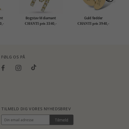
nt
Bogstav M diamant
Guld fødder
ld 0,01
vedhæng i 9 karat guld 0,06
Navnehalskæde med
ve
0,-
3340,-
3940,-
CHANTI pris
CHANTI pris
ct
vedhæng i 9 karat guld med
1 facetslebne blå zirkoner -
My Letter
FØLG OS PÅ
TILMELD DIG VORES NYHEDSBREV
Tilmeld