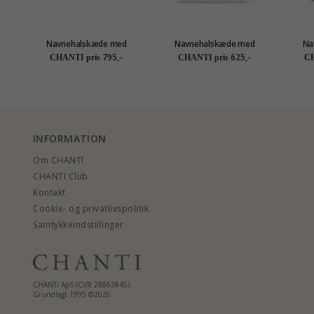
Navnehalskæde med
Navnehalskæde med
Na
vedhæng i forgyldt sølv -
vedhæng i sølv - My Letter
vedhæn
795,-
625,-
CHANTI pris
CHANTI pris
CH
My Letter
INFORMATION
Om CHANTI
CHANTI Club
Kontakt
Cookie- og privatlivspolitik
Samtykkeindstillinger
CHANTI ApS (CVR 28863845)
Grundlagt 1995 ©2026