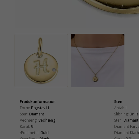
Produktinformation
Sten
Form:
Bogstav H
Antal:
1
Sten:
Diamant
Slibning:
Brill
Vedhæng:
Vedhæng
Sten:
Diamant
Karat:
9
Diamant Farve
Ædelmetal:
Guld
Diamant Klarh
Overflade:
Blank
Carat:
0,01