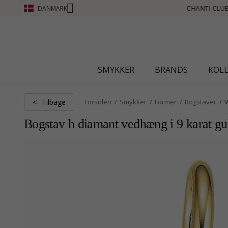
DANMARK
 OPTJEN POINT SE MERE - KLIK HER
SMYKKER
BRANDS
KOL
Tilbage
<
Forsiden
Smykker
Former
Bogstaver
Bogstav h diamant vedhæng i 9 karat gul