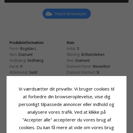
Tilføj til Ønskeskyen
Produktinformation
Sten
Form:
Bogstav L
Antal:
3
Sten:
Diamant
Slibning:
Brillantsleben
Vedhæng:
Vedhæng
Sten:
Diamant
Karat:
9
Diamant Farve:
Wesselton
Ædelmetal:
Guld
Diamant Klarhed:
SI
Overflade:
Blank
Carat:
0,02
Fatning
Leveringstid
Vi værdsætter dit privatliv. Vi bruger cookies til
Højde Inkl. Øsken:
15,5 mm
Leveringstid:
2-3 Hverdage
at forbedre din browseroplevelse, vise dig
Højde Ekskl. Øsken:
11,1 mm
Passer Til Guldkæder Med Bredde
personligt tilpassede annoncer eller indhold og
Bredde:
7,5 mm
Slange Max:
1,5 mm
Dybde:
1,0 mm
analysere vores trafik. Ved at klikke på
Venezia Max:
1,5 mm
"Accepter alle" accepterer du vores brug af
cookies. Du kan få mere at vide om vores brug
RELATEREDE PRODUKTER