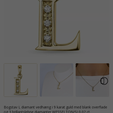
bogstav L diamant vedhæng i 9 karat guld med blank overflade
og 3 brillantslebne diamanter WESSELTON/SI 0,02 ct.