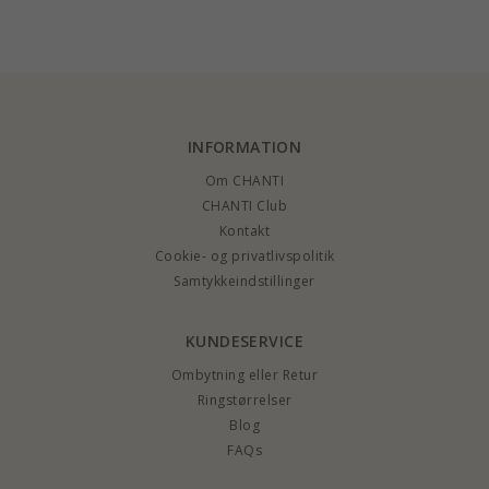
sølv - My Letter
Letter
guld - My Letter
INFORMATION
Om CHANTI
CHANTI Club
Kontakt
Cookie- og privatlivspolitik
Samtykkeindstillinger
KUNDESERVICE
Ombytning eller Retur
Ringstørrelser
Blog
FAQs