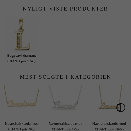
NYLIGT VISTE PRODUKTER
Bogstav l diamant
vedhæng i 9 karat
1745,-
CHANTI pris
guld 0,02 ct
MEST SOLGTE I KATEGORIEN
Navnehalskæde med
Navnehalskæde med
Navnehalskæde med
vedhæng i forgyldt
vedhæng i sølv - My
vedhæng i 9 karat
795,-
625,-
3165,-
CHANTI pris
CHANTI pris
CHANTI pris