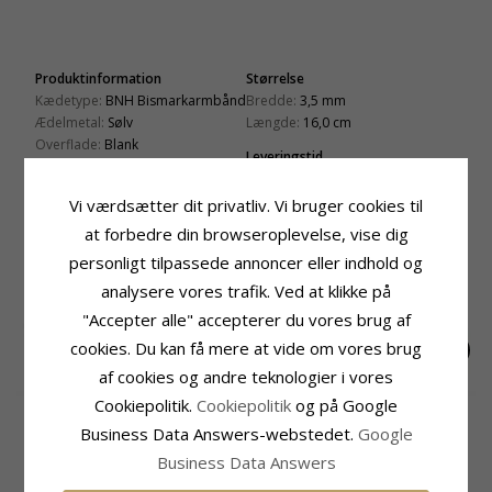
Produktinformation
Størrelse
Kædetype:
BNH Bismarkarmbånd
Bredde:
3,5 mm
Ædelmetal:
Sølv
Længde:
16,0 cm
Overflade:
Blank
Leveringstid
Leveringstid:
2-3 Hverdage
Vi værdsætter dit privatliv. Vi bruger cookies til
at forbedre din browseroplevelse, vise dig
RELATEREDE PRODUKTER
personligt tilpassede annoncer eller indhold og
analysere vores trafik. Ved at klikke på
"Accepter alle" accepterer du vores brug af
cookies. Du kan få mere at vide om vores brug
af cookies og andre teknologier i vores
Cookiepolitik.
Cookiepolitik
og på Google
BNH
BNH
BNH
bismarkarmbånd i
bismarkarmbånd i
bismarkarmbånd i
1005,-
465,-
1360,-
Business Data Answers-webstedet.
Google
CHANTI pris
CHANTI pris
CHANTI pris
sølv 17 cm x 6,5 mm
sølv 14 cm x 3,5 mm
sølv 18,5 cm x 6,5
Business Data Answers
mm
KUNDER DER HAR KØBT DENNE HAR