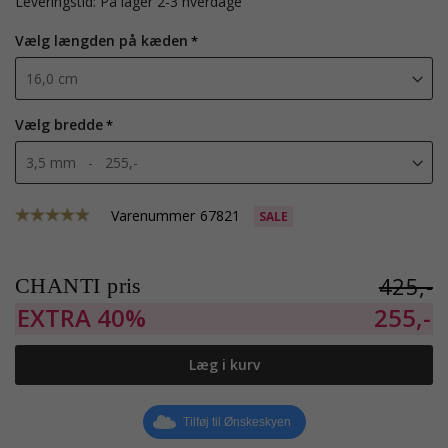
Leveringstid: På lager 2-3 hverdage
Vælg længden på kæden
Vælg bredde
Varenummer
67821
SALE
425,-
CHANTI pris
EXTRA
40%
255,-
Læg i kurv
Tilføj til Ønskeskyen