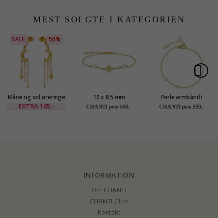
mm
MEST SOLGTE I KATEGORIEN
SALE
50%
Måne og sol øreringe
10 x 8,5 mm
Perle armbånd i
i forgyldt messing -
dagmarkors perle
forgyldt sølv
EXTRA
165,-
560,-
330,-
CHANTI pris
CHANTI pris
Eliné
armbånd i forgyldt
sølv - Amoré
INFORMATION
Om CHANTI
CHANTI Club
Kontakt