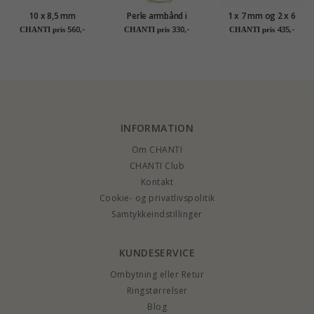
10 x 8,5 mm
Perle armbånd i
1 x 7 mm og 2 x 6
dagmarkors perle
forgyldt sølv
mm marguerit
560,-
330,-
435,-
CHANTI pris
CHANTI pris
CHANTI pris
armbånd i forgyldt
armbånd i forgyldt
sølv - Amoré
sølv - Maggie
INFORMATION
Om CHANTI
CHANTI Club
Kontakt
Cookie- og privatlivspolitik
Samtykkeindstillinger
KUNDESERVICE
Ombytning eller Retur
Ringstørrelser
Blog