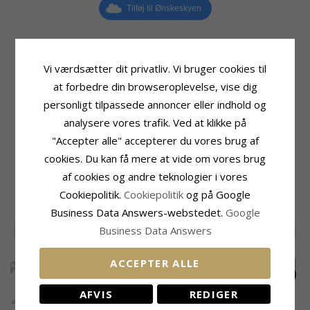
Tilføj til Ønskeskyen
Vi værdsætter dit privatliv. Vi bruger cookies til
Produktinformation
Størrelse
at forbedre din browseroplevelse, vise dig
Kædetype:
Trådtykkelse:
2,2 mm
personligt tilpassede annoncer eller indhold og
BNH Anker Facet Armbånd
Bredde:
5,6 mm
Ædelmetal:
Sølv
Længde:
18,5 cm
analysere vores trafik. Ved at klikke på
Overflade:
Facet
Vægt:
23,0 G
"Accepter alle" accepterer du vores brug af
Leveringstid
cookies. Du kan få mere at vide om vores brug
Leveringstid:
2-3 Hverdage
af cookies og andre teknologier i vores
Cookiepolitik.
Cookiepolitik
og på Google
RELATEREDE PRODUKTER
Business Data Answers-webstedet.
Google
Business Data Answers
SALE
20%
UDGÅR
35%
ACCEPTER ALLE
AFVIS
REDIGER