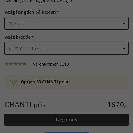
Leveringstid: På lager 2-3 hverdage
Vælg længden på kæden
Vælg bredde
Varenummer
6218
Optjen 83 CHANTI point
1670,-
CHANTI pris
Læg i kurv