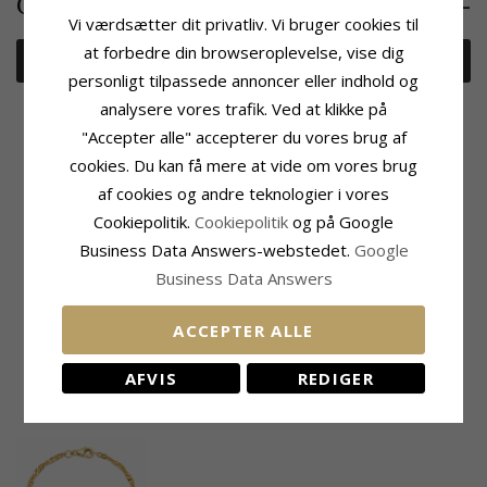
2425,-
CHANTI pris
Vi værdsætter dit privatliv. Vi bruger cookies til
at forbedre din browseroplevelse, vise dig
Læg i kurv
personligt tilpassede annoncer eller indhold og
analysere vores trafik. Ved at klikke på
Tilføj til Ønskeskyen
"Accepter alle" accepterer du vores brug af
cookies. Du kan få mere at vide om vores brug
af cookies og andre teknologier i vores
Cookiepolitik.
Cookiepolitik
og på Google
Produktinformation
Størrelse
Business Data Answers-webstedet.
Google
Kædetype:
Bredde:
2,3 mm
BNH Singaporearmbånd
Længde:
17 cm
Business Data Answers
Ædelmetal:
14 Karat Guld
Vægt:
1,7 G
Overflade:
Blank
Leveringstid
ACCEPTER ALLE
Leveringstid:
2-3 Hverdage
AFVIS
REDIGER
NYLIGT VISTE PRODUKTER