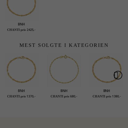
BNH
singaporearmbånd i
2425,-
CHANTI pris
14 karat guld 17 cm x
2,3 mm
MEST SOLGTE I KATEGORIEN
BNH
BNH
BNH
singaporearmbånd i
singaporearmbånd i
singaporearmbånd i
1370,-
680,-
1380,-
CHANTI pris
CHANTI pris
CHANTI pris
8 karat guld 17 cm x
8 karat guld 17 cm x
8 karat guld 18,5 cm
2,3 mm
1,5 mm
x 2,3 mm