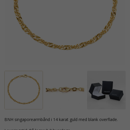
BNH singaporearmbånd i 14 karat guld med blank overflade.