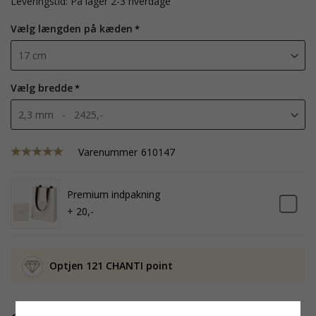
Leveringstid: På lager 2-3 hverdage
Vælg længden på kæden
Vælg bredde
Varenummer
610147
Premium indpakning
+ 20,-
Optjen 121 CHANTI point