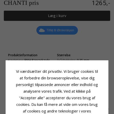
1265,-
CHANTI pris
Læg i kurv
Tilføj til Ønskeskyen
Produktinformation
Størrelse
Kædetype:
BNH Panserkæde
Trådtykkelse:
0,35 mm
Ædelmetal:
8 Karat Guld
Bredde:
1,1 mm
Overflade:
Blank
Længde:
38 cm
Vi værdsætter dit privatliv. Vi bruger cookies til
Vægt:
1,2 G
at forbedre din browseroplevelse, vise dig
Leveringstid
personligt tilpassede annoncer eller indhold og
Leveringstid:
2-3 Hverdage
analysere vores trafik. Ved at klikke på
"Accepter alle" accepterer du vores brug af
RELATEREDE PRODUKTER
cookies. Du kan få mere at vide om vores brug
af cookies og andre teknologier i vores