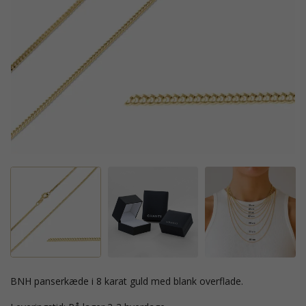
BNH panserkæde i 8 karat guld med blank overflade.