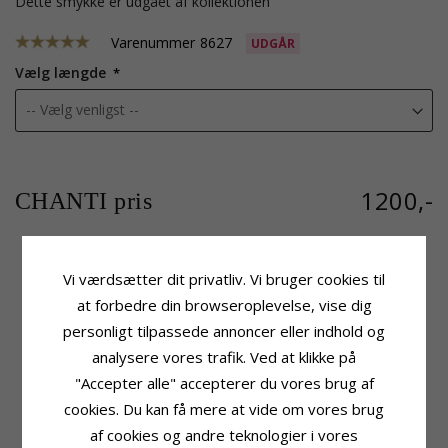
Dette smykke er udgået af kollektionen
Varenummer
8627
UDGÅR
Vælg længde
1200,-
CHANTI pris
Vi værdsætter dit privatliv. Vi bruger cookies til
Produktinformation
Størrelse
at forbedre din browseroplevelse, vise dig
Kædetype:
Armbånd
Bredde:
7,0 mm
personligt tilpassede annoncer eller indhold og
Ædelmetal:
Oxideret Sterlingsølv
Leveringstid
Overflade:
Blank
analysere vores trafik. Ved at klikke på
Leveringstid:
2-3 Hverdage
"Accepter alle" accepterer du vores brug af
cookies. Du kan få mere at vide om vores brug
KUNDER DER HAR KØBT DENNE HAR
af cookies og andre teknologier i vores
OGSÁ KØBT