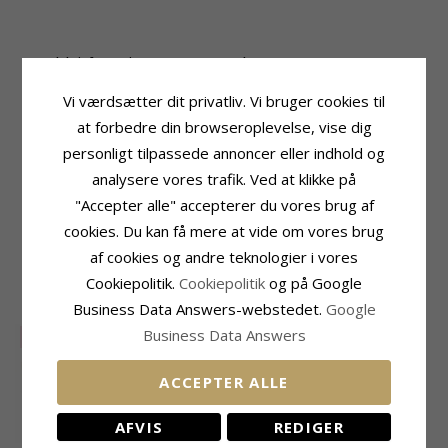
Produktinformation
Perle
Tillægsord:
8-8,5 mm
Perle:
2
Vi værdsætter dit privatliv. Vi bruger cookies til
Materiale:
Perle
Farve:
Hvid
Øreringe:
Øreringe
Perletype:
Ferskvandsperle
at forbedre din browseroplevelse, vise dig
Ædelmetal:
9 Karat Guld
personligt tilpassede annoncer eller indhold og
Størrelse
Kollektion:
Gold Collection
Diameter:
8-8,5 mm
analysere vores trafik. Ved at klikke på
Overflade:
Blank
Højde Inkl. Krog:
20 mm
"Accepter alle" accepterer du vores brug af
Leveringstid
cookies. Du kan få mere at vide om vores brug
Leveringstid:
2-3 Hverdage
af cookies og andre teknologier i vores
Cookiepolitik.
Cookiepolitik
og på Google
RELATEREDE PRODUKTER
Business Data Answers-webstedet.
Google
Business Data Answers
SALE
40%
SALE
25%
ACCEPTER ALLE
AFVIS
REDIGER