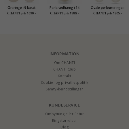
Øreringe i 9 karat
Perle vedhæng i 14
Ovale perleøreringe i
guld med zirkon -
karat guld 0,02 ct
14 karat guld med
1690,-
1880,-
1805,-
CHANTI pris
CHANTI pris
CHANTI pris
Gold Collection
zirkon - Gold
Collection
INFORMATION
Om CHANTI
CHANTI Club
Kontakt
Cookie- og privatlivspolitik
Samtykkeindstillinger
KUNDESERVICE
Ombytning eller Retur
Ringstørrelser
Blog