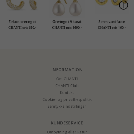
Zirkon øreringe i
Øreringe i 9 karat
8 mm vandfaste
forgyldt sølv - Lumé
guld med zirkon -
ørestikker i forgyldt
630,-
1690,-
160,-
CHANTI pris
CHANTI pris
CHANTI pris
Illume
Gold Collection
stål - OCEANA
INFORMATION
Om CHANTI
CHANTI Club
Kontakt
Cookie- og privatlivspolitik
Samtykkeindstillinger
KUNDESERVICE
Ombytning eller Retur