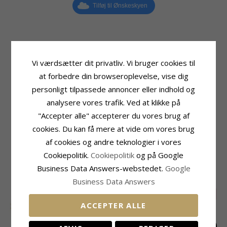
Tilføj til Ønskeskyen
Produktinformation
Sten
Vi værdsætter dit privatliv. Vi bruger cookies til
Tillægsord:
Vandfaste
Slibning:
Facetsleben
at forbedre din browseroplevelse, vise dig
Sten:
Zirkon
Farve:
Hvid
Øreringe:
Creoler
Sten:
Zirkon
personligt tilpassede annoncer eller indhold og
Ædelmetal:
Forgyldt Stål
Størrelse
analysere vores trafik. Ved at klikke på
Kollektion:
OCEANA
Diameter:
15,9 mm
"Accepter alle" accepterer du vores brug af
Overflade:
Blank
Bredde:
7,5 mm
cookies. Du kan få mere at vide om vores brug
Leveringstid
af cookies og andre teknologier i vores
Leveringstid:
2-3 Hverdage
Cookiepolitik.
Cookiepolitik
og på Google
Business Data Answers-webstedet.
Google
RELATEREDE PRODUKTER
Business Data Answers
SALE
35%
SALE
25%
ACCEPTER ALLE