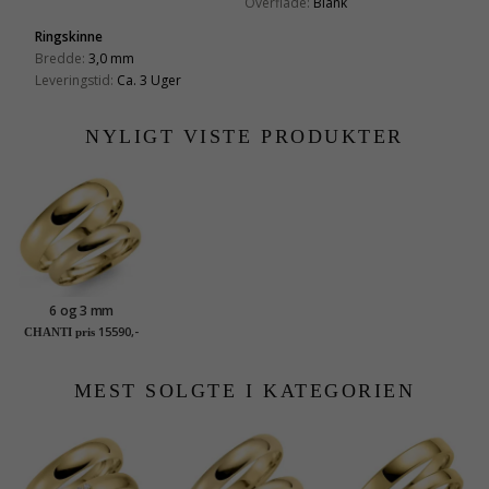
Overflade:
Blank
Ringskinne
Bredde:
3,0 mm
Leveringstid:
Ca. 3 Uger
NYLIGT VISTE PRODUKTER
6 og 3 mm
vielsesringe i 14
15590,-
CHANTI pris
karat guld - sæt
MEST SOLGTE I KATEGORIEN