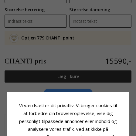
Størrelse herrering
Størrelse damering
Optjen 779 CHANTI point
15590,-
CHANTI pris
Læg i kurv
Tilføj til Ønskeskyen
Vi værdsætter dit privatliv. Vi bruger cookies til
at forbedre din browseroplevelse, vise dig
Gravering i 2 ringe
personligt tilpassede annoncer eller indhold og
analysere vores trafik. Ved at klikke på