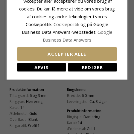
"Accepter alle" accepterer du vores brug af
cookies. Du kan få mere at vide om vores brug
af cookies og andre teknologier i vores
Cookiepolitik.
Cookiepolitik
og på Google
Business Data Answers-webstedet.
Google
Business Data Answers
Se skrifttyper
ACCEPTER ALLE
+11 CHANTI point
AFVIS
REDIGER
215,-
CHANTI pris
Produktinformation
Ringskinne
Tillægsord:
6 og 3 mm
Bredde:
6,0 mm
Ringtype:
Herrering
Leveringstid:
Ca. 3 Uger
Karat:
14
Produktinformation
Ædelmetal:
Guld
Ringtype:
Damering
Overflade:
Blank
Karat:
14
Ringprofil:
Profil 1
Ædelmetal:
Guld