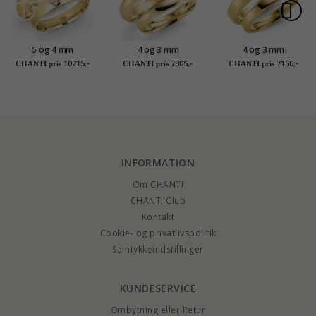
5 og 4 mm
4 og 3 mm
4 og 3 mm
vielsesringe i 9 karat
vielsesringe i 9 karat
vielsesringe i 9 karat
10215,-
7305,-
7150,-
CHANTI pris
CHANTI pris
CHANTI pris
guld 0,03 ct - sæt
guld - sæt
guld - sæt
INFORMATION
Om CHANTI
CHANTI Club
Kontakt
Cookie- og privatlivspolitik
Samtykkeindstillinger
KUNDESERVICE
Ombytning eller Retur