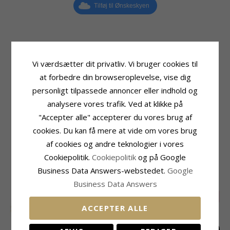
Tilføj til Ønskeskyen
Produktinformation
Sten
Vi værdsætter dit privatliv. Vi bruger cookies til
Tillægsord:
Vandfaste
Slibning:
Facetsleben
at forbedre din browseroplevelse, vise dig
Sten:
Zirkon
Farve:
Hvid
Øreringe:
Creoler
Sten:
Zirkon
personligt tilpassede annoncer eller indhold og
Ædelmetal:
Forgyldt Stål
Størrelse
analysere vores trafik. Ved at klikke på
Kollektion:
OCEANA
Diameter:
13,1 mm
"Accepter alle" accepterer du vores brug af
Overflade:
Blank
Bredde:
5,8 mm
cookies. Du kan få mere at vide om vores brug
Leveringstid
af cookies og andre teknologier i vores
Leveringstid:
2-3 Hverdage
Cookiepolitik.
Cookiepolitik
og på Google
Business Data Answers-webstedet.
Google
RELATEREDE PRODUKTER
Business Data Answers
SALE
35%
SALE
25%
ACCEPTER ALLE