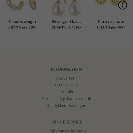
Zirkon øreringe i
Øreringe i 9 karat
8 mm vandfaste
forgyldt sølv - Lumé
guld med zirkon -
ørestikker i forgyldt
630,-
1690,-
160,-
CHANTI pris
CHANTI pris
CHANTI pris
Illume
Gold Collection
stål - OCEANA
INFORMATION
Om CHANTI
CHANTI Club
Kontakt
Cookie- og privatlivspolitik
Samtykkeindstillinger
KUNDESERVICE
Ombytning eller Retur