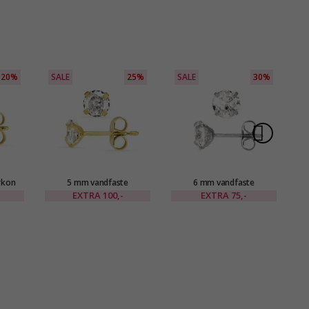
20%
SALE
25%
SALE
30%
S
rkon
5 mm vandfaste
6 mm vandfaste
r i
solitaireørestikker i
solitaireørestikker i stål -
EXTRA
100,-
EXTRA
75,-
EANA
forgyldt stål - OCEANA
OCEANA