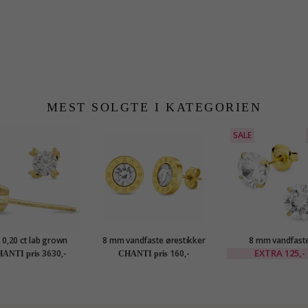
MEST SOLGTE I KATEGORIEN
SALE
x 0,20 ct lab grown
8 mm vandfaste ørestikker
8 mm vandfast
t solitaireørestikker
i forgyldt stål - OCEANA
solitaireørestikke
EXTRA
125,-
3630,-
160,-
ANTI pris
CHANTI pris
 karat guld med lab
forgyldt stål - OC
grown diamant