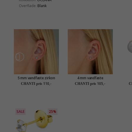
Overflade:
Blank
5 mm vandfaste zirkon
4 mm vandfaste
solitaireørestikker i
solitaireørestikker i
so
110,-
105,-
CHANTI pris
CHANTI pris
C
forgyldt stål - OCEANA
forgyldt stål - OCEANA
SALE
25%