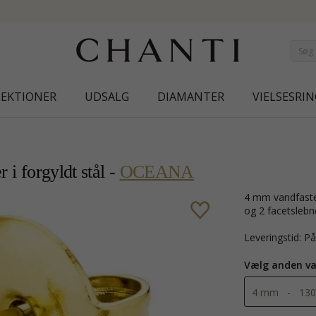
NEW COLLECTION | AURA
LEKTIONER
UDSALG
DIAMANTER
VIELSESRIN
 i forgyldt stål -
OCEANA
4 mm vandfaste zirkon solitaireørestikker i forgyldt stål med blank overflade
og 2 facetslebn
Leveringstid: P
Vælg anden va
4 mm - 130