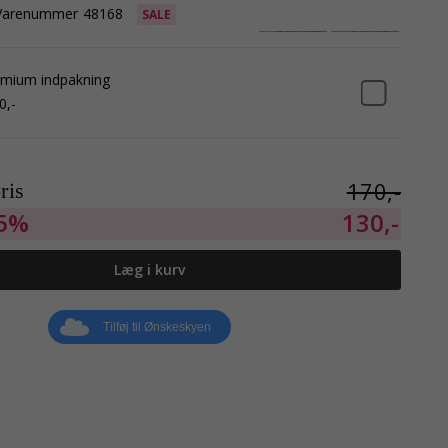
Varenummer
48168
SALE
mium indpakning
0,-
170,-
ris
5%
130,-
Læg i kurv
Tilføj til Ønskeskyen