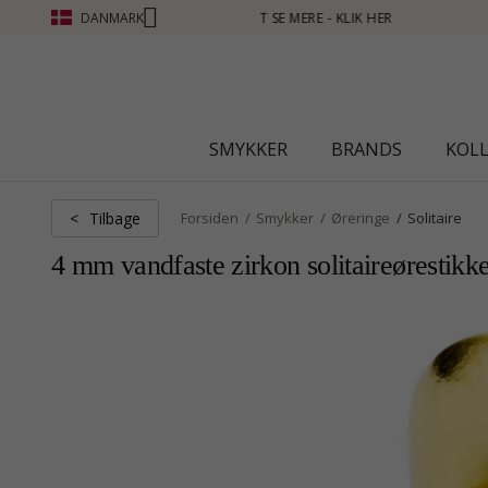
DANMARK
IK HER
SMYKKER
BRANDS
KOL
Tilbage
<
Forsiden
Smykker
Øreringe
Solitaire
4 mm vandfaste zirkon solitaireørestikker