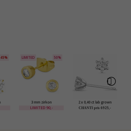
45%
LIMITED
50%
e
3 mm zirkon
2 x 0,40 ct lab grown
r i
solitaireørestikker i
diamant solitaireørestikker
di
LIMITED
90,-
6925,-
CHANTI pris
EANA
forgyldt messing - Eliné
i 14 karat hvidguld med lab
grown diamant