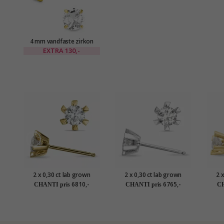
4 mm vandfaste zirkon
solitaireørestikker i
EXTRA
130,-
forgyldt stål - OCEANA
2 x 0,30 ct lab grown
2 x 0,30 ct lab grown
2 
diamant solitaireørestikker
diamant solitaireørestikker
diaman
6810,-
6765,-
CHANTI pris
CHANTI pris
CH
i 14 karat guld med lab
i 14 karat hvidguld med lab
i 9
grown diamant
grown diamant