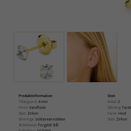
Produktinformation
Sten
Tillægsord:
4 mm
Antal:
2
Form:
Vandfaste
Slibning:
Face
Sten:
Zirkon
Farve:
Hvid
Øreringe:
Solitaireørestikker
Sten:
Zirkon
Ædelmetal:
Forgyldt Stål
Kollektion:
OCEANA