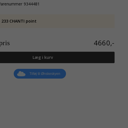
Varenummer
9344481
 233 CHANTI point
4660,-
ris
Læg i kurv
Tilføj til Ønskeskyen