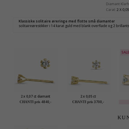
Diamant Klarh
Carat:
2 X 0,0
Klassiske solitaire øreringe med flotte små diamanter
solitaireørestikker i 14 karat guld med blank overflade og 2 brillant
SAL
2 x 0,07 ct diamant
2 x 0,05 ct
solitaireørestikker i 14
solitaireørestikker i 14
soli
4840,-
3700,-
CHANTI pris
CHANTI pris
karat guld med diamant
karat guld med diamant
kara
KU