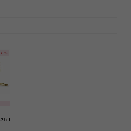
25%
 i 14
amant
ØBT