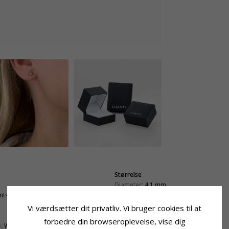
Størrelse
Diameter:
4,1 mm
antsleben
Dybde:
3,6 mm
Vi værdsætter dit privatliv. Vi bruger cookies til at
forbedre din browseroplevelse, vise dig
:
Wesselton