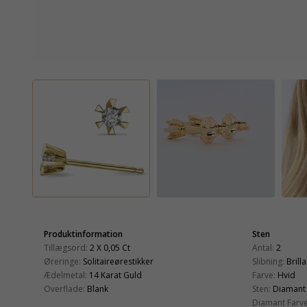
Produktinformation
Sten
Tillægsord:
2 X 0,05 Ct
Antal:
2
Øreringe:
Solitaireørestikker
Slibning:
Brill
Ædelmetal:
14 Karat Guld
Farve:
Hvid
Overflade:
Blank
Sten:
Diamant
Diamant Farve