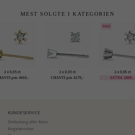
MEST SOLGTE I KATEGORIEN
SALE
2 x 0,05 ct
2 x 0,05 ct
2 x 0,05 ct
taireørestikker i 14
solitaireørestikker i 14
solitaireørestikker
EXTRA
2865,-
4660,-
4270,-
ANTI pris
CHANTI pris
t guld med diamant
karat hvidguld med
karat hvidguld m
diamant
diamant
KUNDESERVICE
Ombytning eller Retur
Ringstørrelser