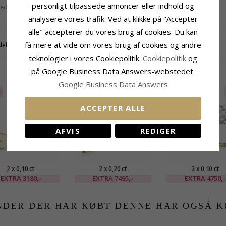
personligt tilpassede annoncer eller indhold og
ed:
SI
5
analysere vores trafik. Ved at klikke på "Accepter
alle" accepterer du vores brug af cookies. Du kan
få mere at vide om vores brug af cookies og andre
slebne diamanter Wesselton/SI på ialt 2 x 0,05 ct.
teknologier i vores Cookiepolitik.
Cookiepolitik
og
på Google Business Data Answers-webstedet.
RELATEREDE PRODUKTER
Google Business Data Answers
E
55%
UDGÅR
35%
UDGÅR
ACCEPTER ALLE
AFVIS
REDIGER
2 x 0,10 ct
2 x 0,20 ct
2 x 0,10 ct
taireørestikker i 14
solitaireørestikker i 14
solitaireørestikker
EXTRA
3180,-
EXTRA
7495,-
EXTRA
4750,-
t guld med diamant
karat guld med diamant
karat guld med di
NDER DER HAR KØBT DENNE HAR OGSÁ K