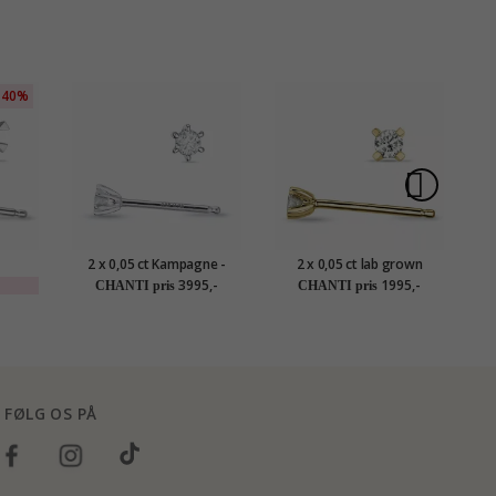
40%
2 x 0,05 ct Kampagne -
2 x 0,05 ct lab grown
 i 14
solitaireørestikker i 14
diamant solitaireørestikker
di
3995,-
1995,-
CHANTI pris
CHANTI pris
ed
karat hvidguld med
i 9 karat guld med lab
diamant
grown diamant
FØLG OS PÅ