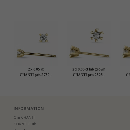
karat guld med diamant
2 x 0,05 ct
2 x 0,05 ct lab grown
solitaireørestikker i 14
diamant solitaireørestikker
soli
3750,-
2525,-
CHANTI pris
CHANTI pris
CH
karat guld med diamant
i 9 karat guld med lab
kara
grown diamant
INFORMATION
Om CHANTI
CHANTI Club