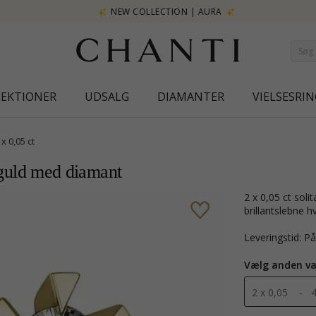
NEW COLLECTION | AURA
LEKTIONER
UDSALG
DIAMANTER
VIELSESRIN
 x 0,05 ct
t guld med diamant
2 x 0,05 ct solitaireørestikker i 14 karat guld med blank overflade og 2
brillantslebne h
Leveringstid: P
Vælg anden va
2 x 0,05 - 4