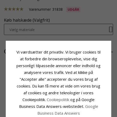
Varenummer
31838
UDGÅR
Køb halskæde (Valgfrit)
Vælg materiale
445,-
CHANTI pris
Vi værdsætter dit privatliv. Vi bruger cookies til
at forbedre din browseroplevelse, vise dig
personligt tilpassede annoncer eller indhold og
analysere vores trafik. Ved at klikke på
Produktinformation
Sten
"Accepter alle" accepterer du vores brug af
Sten:
Zirkon
Antal:
24
cookies. Du kan få mere at vide om vores brug
Vedhæng:
Vedhæng
Slibning:
Facetsleben
Ædelmetal:
Forgyldt Sølv
Farve:
Hvid
af cookies og andre teknologier i vores
Overflade:
Blank
Sten:
Zirkon
Cookiepolitik.
Cookiepolitik
og på Google
Fatning
Leveringstid
Business Data Answers-webstedet.
Google
Højde:
20,4 mm
Leveringstid:
2-3 Hverdage
Business Data Answers
Bredde:
16,1 mm