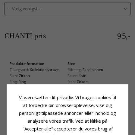
95,-
CHANTI pris
Produktinformation
Sten
Tillægsord:
Kollektionsprøve
Slibning:
Facetsleben
Sten:
Zirkon
Farve:
Hvid
Ring:
Ring
Sten:
Zirkon
Ædelmetal:
Sølv
Ringskinne
Overflade:
Blank
Vi værdsætter dit privatliv. Vi bruger cookies til
Bredde Top:
2,0 mm
Bredde Bund:
1,8 mm
at forbedre din browseroplevelse, vise dig
Tykkelse Top:
4,3 mm
personligt tilpassede annoncer eller indhold og
Tykkelse Bund:
1,6 mm
analysere vores trafik. Ved at klikke på
Fatning
Leveringstid
"Accepter alle" accepterer du vores brug af
Diameter:
5,5 mm
Str. På Lager:
2-3 Hverdage