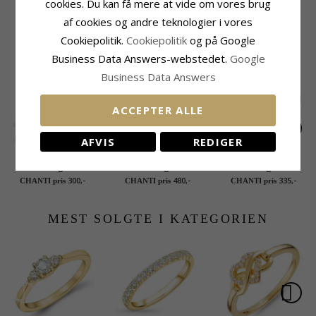
cookies. Du kan få mere at vide om vores brug
Højde X Bredde:
7,1 mm x 7,9 mm
af cookies og andre teknologier i vores
Cookiepolitik.
Cookiepolitik
og på Google
RELATEREDE PRODUKTER
Business Data Answers-webstedet.
Google
Business Data Answers
ACCEPTER ALLE
AFVIS
REDIGER
Zirkon ring i sølv
Zirkon ring i sølv
Zirkon ring i sølv -
Lumé Illume
300,-
480,-
335,-
CHANTI pris
CHANTI pris
CHANTI pris
MEST SOLGTE I KATEGORIEN