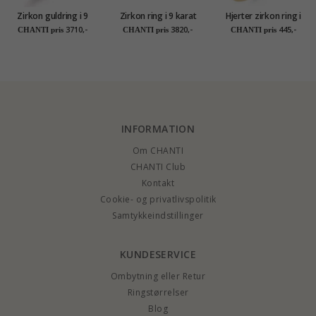
Zirkon guldring i 9
Zirkon ring i 9 karat
Hjerter zirkon ring i
karat guld
guld
forgyldt sølv
3710,-
3820,-
445,-
CHANTI pris
CHANTI pris
CHANTI pris
INFORMATION
Om CHANTI
CHANTI Club
Kontakt
Cookie- og privatlivspolitik
Samtykkeindstillinger
KUNDESERVICE
Ombytning eller Retur
Ringstørrelser
Blog