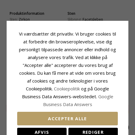
Produktinformation
Sten
Sten:
Zirkon
Slibning:
Facetsleben
Ring:
Ring
Farve:
Hvid
Ædelmetal:
Forgyldt Messing
Sten:
Zirkon
Vi værdsætter dit privatliv. Vi bruger cookies til
Kollektion:
Lumé Etched
Ringskinne
at forbedre din browseroplevelse, vise dig
Overflade:
Struktureret
Bredde Top:
6,7 mm
personligt tilpassede annoncer eller indhold og
Bredde Bund:
2,4 mm
analysere vores trafik. Ved at klikke på
Tykkelse Top:
2,6 mm
"Accepter alle" accepterer du vores brug af
Tykkelse Bund:
1,8 mm
cookies. Du kan få mere at vide om vores brug
Leveringstid
af cookies og andre teknologier i vores
Str. På Lager:
2-3 Hverdage
Cookiepolitik.
Cookiepolitik
og på Google
RELATEREDE PRODUKTER
Business Data Answers-webstedet.
Google
Business Data Answers
LIMITED
50%
LIMITED
50%
LIMITED
50%
ACCEPTER ALLE
AFVIS
REDIGER