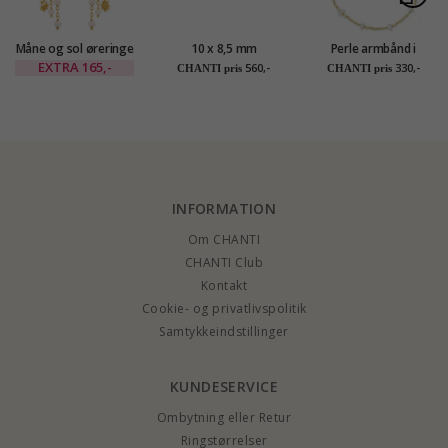
Måne og sol øreringe
10 x 8,5 mm
Perle armbånd i
i forgyldt messing -
dagmarkors perle
forgyldt sølv
EXTRA
165,-
560,-
330,-
CHANTI pris
CHANTI pris
Eliné
armbånd i forgyldt
sølv - Amoré
INFORMATION
Om CHANTI
CHANTI Club
Kontakt
Cookie- og privatlivspolitik
Samtykkeindstillinger
KUNDESERVICE
Ombytning eller Retur
Ringstørrelser