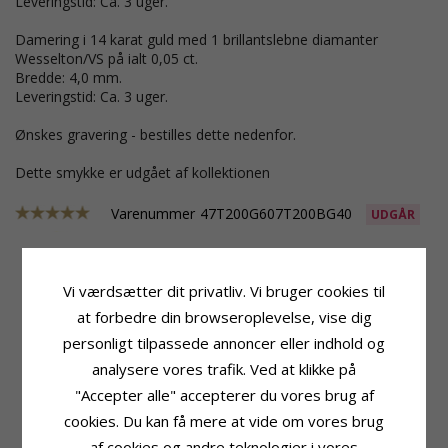
Leveringstid: Ca. 3 uger.
Damering i 14 karat guld med 1 brillantslebne diamanter
Wesselton/VS på ialt 0,05 ct.
Bredde: 4,0 mm.
Leveringstid: Ca. 3 uger.
Ønskes gravering - bestilles dette nedenfor.
Dette smykke er udgået af kollektionen
Varenummer
47T200G607T200BG40
UDGÅR
Vi værdsætter dit privatliv. Vi bruger cookies til
Produktinformation
Ringskinne
at forbedre din browseroplevelse, vise dig
Ringtype:
Herrering
Bredde:
6,0 mm
personligt tilpassede annoncer eller indhold og
Karat:
14
Tykkelse:
2,0 mm
Ædelmetal:
Guld
Vægt:
9,4 G
analysere vores trafik. Ved at klikke på
Overflade:
Blank
Leveringstid:
Ca. 3 Uger
"Accepter alle" accepterer du vores brug af
Produktinformation
Sten
cookies. Du kan få mere at vide om vores brug
Ringtype:
Damering
Antal:
1
af cookies og andre teknologier i vores