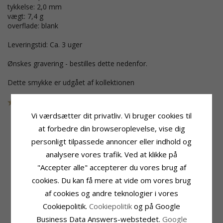
tykkelse: 2,0 mm
vægt: 7,4 g
overflade: blank
Leveringstid: Ca. 3 uger
Ønskes gravering - bestilles dette nedenfor.
Dette smykke er udgået af kollektionen
Varenummer
48T202G508
UDGÅR
Vi værdsætter dit privatliv. Vi bruger cookies til
at forbedre din browseroplevelse, vise dig
personligt tilpassede annoncer eller indhold og
Produktinformation
Sten
analysere vores trafik. Ved at klikke på
Ringtype:
Vielsesring
Antal:
1
"Accepter alle" accepterer du vores brug af
Karat:
9
Slibning:
Brillantsleben
Ædelmetal:
Guld
Sten:
Diamant
cookies. Du kan få mere at vide om vores brug
Overflade:
Blank
Diamant Farve:
Wesselton
af cookies og andre teknologier i vores
Diamant Klarhed:
VS
Cookiepolitik.
Cookiepolitik
og på Google
Carat:
0,05
Business Data Answers-webstedet.
Google
Ringskinne