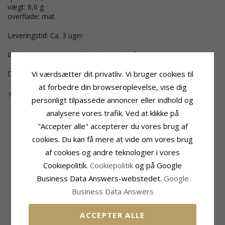
vægt: 8,6 g
overflade: mat
Leveringstid: Ca. 3 uger
Ønskes gravering bestilles dette nedenfor.
Vi værdsætter dit privatliv. Vi bruger cookies til
Dette smykke er udgået af kollektionen
at forbedre din browseroplevelse, vise dig
Varenummer
4V103G50MAT
UDGÅR
personligt tilpassede annoncer eller indhold og
analysere vores trafik. Ved at klikke på
"Accepter alle" accepterer du vores brug af
cookies. Du kan få mere at vide om vores brug
Produktinformation
Ringskinne
Ringtype:
Vielsesring
Bredde:
5,0 mm
af cookies og andre teknologier i vores
Karat:
14
Tykkelse:
2,0 mm
Cookiepolitik.
Cookiepolitik
og på Google
Ædelmetal:
Guld
Vægt:
8,6 G
Business Data Answers-webstedet.
Google
Overflade:
Mat
Leveringstid:
Ca. 3 Uger
Business Data Answers
MEST SOLGTE I KATEGORIEN
ACCEPTER ALLE