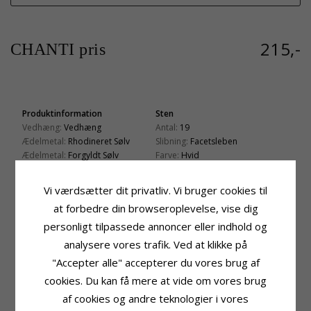
215,-
CHANTI pris
Produktinformation
Sten
Vedhæng:
Vedhæng
Antal:
19
Ædelmetal:
Rhodineret Sølv
Slibning:
Facetsleben
Ædelmetal:
Forgyldt Sølv
Farve:
Hvid
Overflade:
Blank
Sten:
Zirkon
Vi værdsætter dit privatliv. Vi bruger cookies til
Fatning
Leveringstid
Højde:
18,5 mm
Leveringstid:
2-3 Hverdage
at forbedre din browseroplevelse, vise dig
Højde Ekskl. Øsken:
14,0 mm
personligt tilpassede annoncer eller indhold og
Bredde:
10,7 mm
analysere vores trafik. Ved at klikke på
Dybde:
2,8 mm
"Accepter alle" accepterer du vores brug af
cookies. Du kan få mere at vide om vores brug
KUNDER DER HAR KØBT DENNE HAR
OGSÁ KØBT
af cookies og andre teknologier i vores