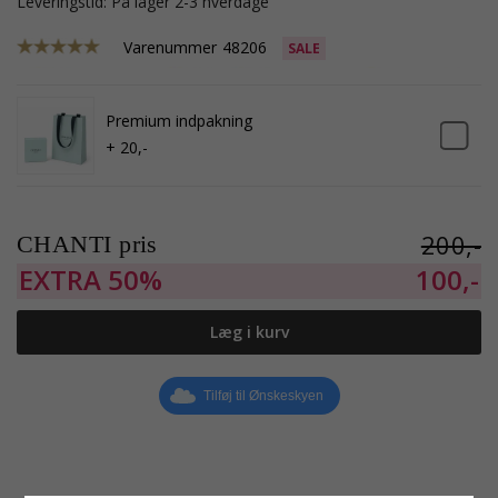
Leveringstid: På lager 2-3 hverdage
Varenummer
48206
SALE
Premium indpakning
+ 20,-
200,-
CHANTI pris
EXTRA
50%
100,-
Læg i kurv
Tilføj til Ønskeskyen