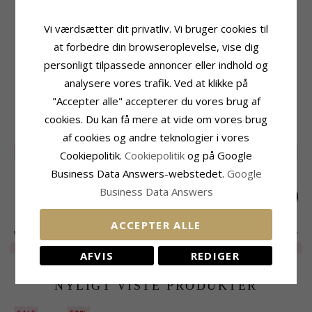
Produktinformation
Størrelse
Tillægsord:
Vandfaste
Diameter:
14,4 mm
Vi værdsætter dit privatliv. Vi bruger cookies til
Form:
Blomster
Leveringstid
Øreringe:
Øreringe
at forbedre din browseroplevelse, vise dig
Leveringstid:
2-3 Hverdage
Ædelmetal:
Forgyldt Stål
personligt tilpassede annoncer eller indhold og
Kollektion:
OCEANA
analysere vores trafik. Ved at klikke på
Overflade:
Blank
"Accepter alle" accepterer du vores brug af
cookies. Du kan få mere at vide om vores brug
RELATEREDE PRODUKTER
af cookies og andre teknologier i vores
SALE
30%
SALE
45%
UDGÅR
35%
Cookiepolitik.
Cookiepolitik
og på Google
Business Data Answers-webstedet.
Google
Business Data Answers
ACCEPTER ALLE
Vandfaste blomster
Vandfaste blomster
Vandfaste blomster
øreringe i forgyldt
øreringe i forgyldt
øreringe i forgyldt
EXTRA
65,-
EXTRA
135,-
EXTRA
150,-
AFVIS
REDIGER
stål - OCEANA
stål - OCEANA
stål - OCEANA
NYLIGT VISTE PRODUKTER