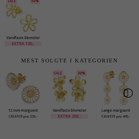
SALE
50%
Vandfaste blomster
øreringe i forgyldt
EXTRA
100,-
stål - OCEANA
MEST SOLGTE I KATEGORIEN
SALE
30%
12 mm marguerit
Vandfaste blomster
Lange marguerit
ørestikker i forgyldt
øreringe i forgyldt
ørestikker i forgyldt
EXTRA
200,-
335,-
445,-
CHANTI pris
CHANTI pris
sølv - Marie
stål - OCEANA
sølv - Maggie