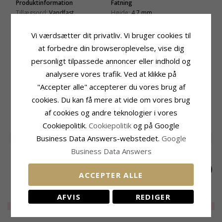
Produktinformation
Fatning
Tillægsord:
Vandfast
Højde:
4,7 mm
Form:
Hjerte
Bredde:
4,7 mm
Type:
Halskæde
Vi værdsætter dit privatliv. Vi bruger cookies til
Leveringstid
Kæde:
Halskæde
at forbedre din browseroplevelse, vise dig
Leveringstid:
2-3 Hverdage
Ædelmetal:
Forgyldt Stål
personligt tilpassede annoncer eller indhold og
Længde:
40 cm plus 5 cm forlængerkæde
analysere vores trafik. Ved at klikke på
Kollektion:
OCEANA
"Accepter alle" accepterer du vores brug af
Overflade:
Blank
cookies. Du kan få mere at vide om vores brug
af cookies og andre teknologier i vores
RELATEREDE PRODUKTER
Cookiepolitik.
Cookiepolitik
og på Google
SALE
25%
SALE
25%
SALE
55%
Business Data Answers-webstedet.
Google
Business Data Answers
ACCEPTER ALLE
AFVIS
REDIGER
Vandfast hjerte
Vandfast hjerte
Vandfast hjerte
halskæde i forgyldt
halskæde i forgyldt
halskæde i forgyldt
EXTRA
170,-
EXTRA
155,-
EXTRA
95,-
stål - OCEANA
stål - OCEANA
stål - OCEANA