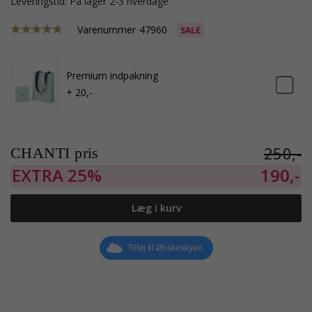
Leveringstid: På lager 2-3 hverdage
Varenummer
47960
SALE
Premium indpakning
+ 20,-
250,-
CHANTI pris
EXTRA
25%
190,-
Læg i kurv
Tilføj til Ønskeskyen