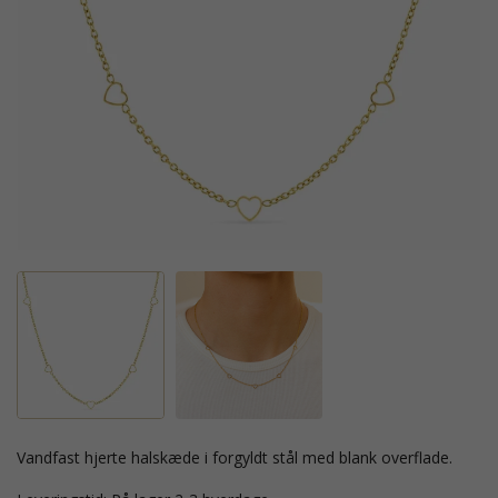
vandfast hjerte halskæde i forgyldt stål med blank overflade.