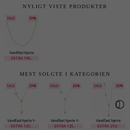
NYLIGT VISTE PRODUKTER
SALE
25%
Vandfast hjerte
halskæde i forgyldt
EXTRA
190,-
stål - OCEANA
MEST SOLGTE I KATEGORIEN
SALE
25%
SALE
25%
SALE
25%
Vandfast hjerte Y-
Vandfast hjerte Y-
Vandfast hjerte
halskæde i forgyldt
halskæde i stål -
halskæde i forgyldt
EXTRA
125,-
EXTRA
125,-
EXTRA
210,-
stål - OCEANA
OCEANA
stål med