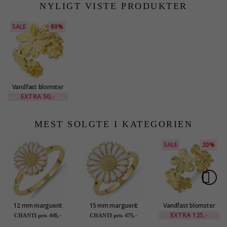
NYLIGT VISTE PRODUKTER
SALE
80%
Vandfast blomster
ring i forgyldt stål -
EXTRA
50,-
OCEANA
MEST SOLGTE I KATEGORIEN
SALE
20%
12 mm marguerit
15 mm marguerit
Vandfast blomster
ring i forgyldt sølv -
ring i forgyldt sølv -
justerbar ring i
EXTRA
125,-
445,-
475,-
CHANTI pris
CHANTI pris
Marie
Marie
forgyldt stål -