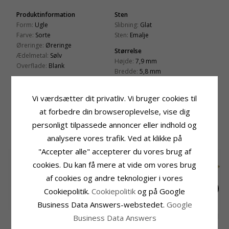
Produktinformation
Sten
Form:
Ugle
Slibning:
Glat
Farve:
Sorte
Sten:
Emalje
Øreringe:
Øreringe
Størrelse
Ædelmetal:
Sølv
Højde:
7,9 mm
Overflade:
Blank
Bredde:
5,8 mm
Leveringstid
Leveringstid:
Vi værdsætter dit privatliv. Vi bruger cookies til
2-3 Hverdage
at forbedre din browseroplevelse, vise dig
KUNDER DER HAR KØBT DENNE HAR
personligt tilpassede annoncer eller indhold og
OGSÁ KØBT
analysere vores trafik. Ved at klikke på
"Accepter alle" accepterer du vores brug af
cookies. Du kan få mere at vide om vores brug
af cookies og andre teknologier i vores
Cookiepolitik.
Cookiepolitik
og på Google
Business Data Answers-webstedet.
Google
Lange enhjørning
Panda øreringe i sølv
6 mm elfenben hvid
Business Data Answers
øreringe i sølv - Little
- Little Ones
perleøreringe i 14
190,-
175,-
1920,-
CHANTI pris
CHANTI pris
CHANTI pris