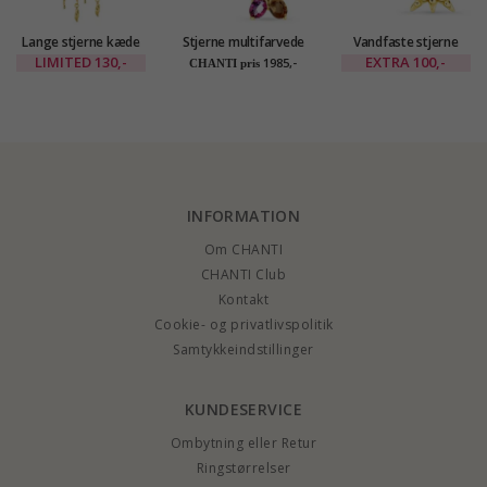
Lange stjerne kæde
Stjerne multifarvede
Vandfaste stjerne
øreringe i forgyldt
ørestikker i 9 karat
hvid zirkon øreringe i
LIMITED
130,-
EXTRA
100,-
1985,-
CHANTI pris
messing - Eliné
guld med zirkon -
forgyldt stål -
Gold Collection
OCEANA
INFORMATION
Om CHANTI
CHANTI Club
Kontakt
Cookie- og privatlivspolitik
Samtykkeindstillinger
KUNDESERVICE
Ombytning eller Retur
Ringstørrelser