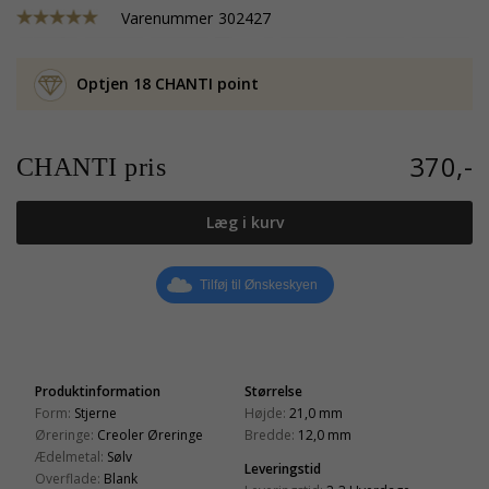
Varenummer
302427
Optjen 18 CHANTI point
370,-
CHANTI pris
Læg i kurv
Tilføj til Ønskeskyen
Produktinformation
Størrelse
Form:
Stjerne
Højde:
21,0 mm
Øreringe:
Creoler Øreringe
Bredde:
12,0 mm
Ædelmetal:
Sølv
Leveringstid
Overflade:
Blank