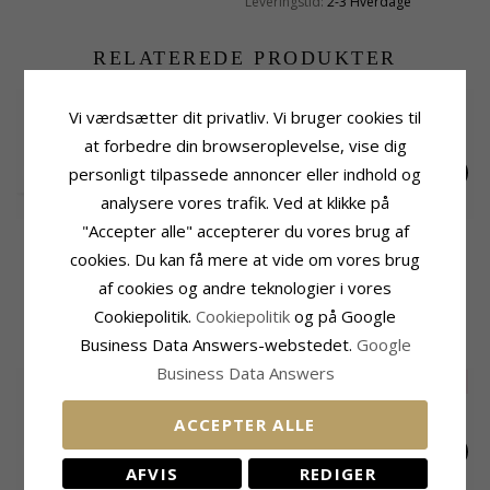
Leveringstid:
2-3 Hverdage
RELATEREDE PRODUKTER
Vi værdsætter dit privatliv. Vi bruger cookies til
at forbedre din browseroplevelse, vise dig
personligt tilpassede annoncer eller indhold og
analysere vores trafik. Ved at klikke på
"Accepter alle" accepterer du vores brug af
19,5 mm Creoler
15 mm bali creoler
12 mm hjerter
øreringe i sølv
øreringe i sølv
Creoler øreringe i
305,-
165,-
180,-
CHANTI pris
CHANTI pris
CHANTI pris
cookies. Du kan få mere at vide om vores brug
sølv
af cookies og andre teknologier i vores
KUNDER DER HAR KØBT DENNE HAR
Cookiepolitik.
Cookiepolitik
og på Google
OGSÁ KØBT
Business Data Answers-webstedet.
Google
Business Data Answers
SALE
20%
ACCEPTER ALLE
AFVIS
REDIGER