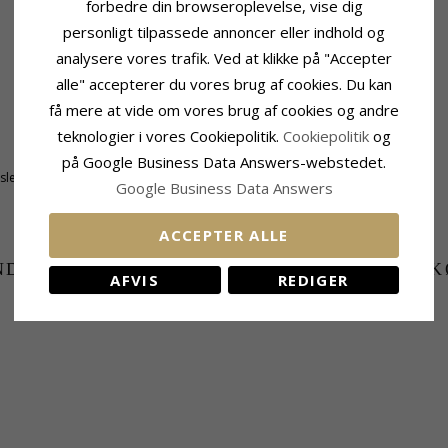
forbedre din browseroplevelse, vise dig
personligt tilpassede annoncer eller indhold og
analysere vores trafik. Ved at klikke på "Accepter
alle" accepterer du vores brug af cookies. Du kan
få mere at vide om vores brug af cookies og andre
teknologier i vores Cookiepolitik.
Cookiepolitik
og
Fatning
Højde:
14,3 mm
på Google Business Data Answers-webstedet.
tsleben
Højde Ekskl. Øsken:
5,7 mm
Google Business Data Answers
Bredde:
5,7 mm
Dybde:
4,0 mm
ACCEPTER ALLE
NDER DER HAR KØBT DENNE HAR OGSÁ K
AFVIS
REDIGER