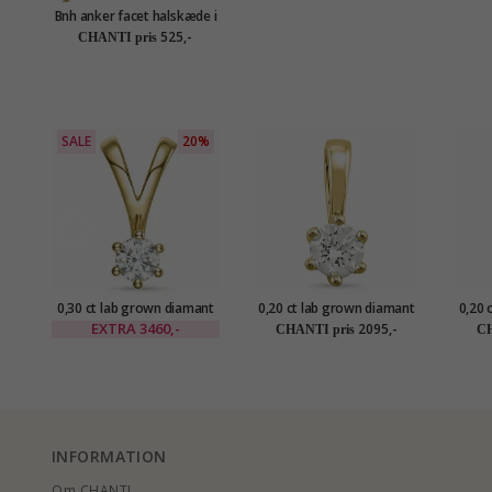
Bnh anker facet halskæde i
forgyldt sølv 50 cm x 1,4
525,-
CHANTI pris
mm
SALE
20%
0,30 ct lab grown diamant
0,20 ct lab grown diamant
0,20 
solitairevedhæng i 14 karat
vedhæng i 14 karat guld
solit
EXTRA
3460,-
2095,-
CHANTI pris
CH
guld 0,30 ct
0,20 ct
INFORMATION
Om CHANTI