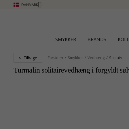
DANMARK
CHANTI CLUB - OPTJEN POINT SE MERE - KLIK HER
SMYKKER
BRANDS
KOL
Tilbage
<
Forsiden
Smykker
Vedhæng
Solitaire
Turmalin solitairevedhæng i forgyldt søl