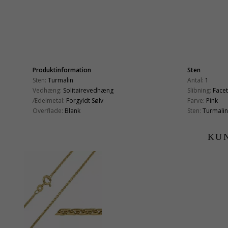
Produktinformation
Sten
Sten:
Turmalin
Antal:
1
Vedhæng:
Solitairevedhæng
Slibning:
Face
Ædelmetal:
Forgyldt Sølv
Farve:
Pink
Overflade:
Blank
Sten:
Turmalin
KU