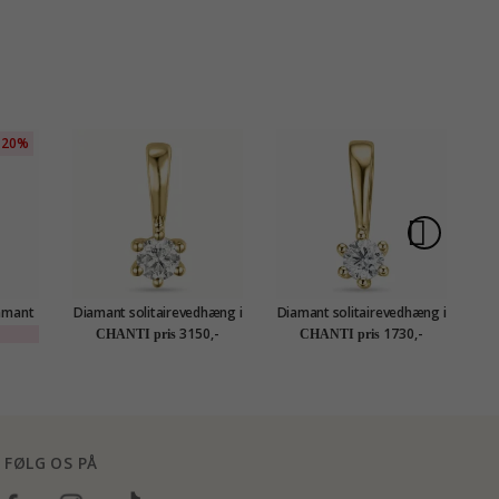
20%
iamant
Diamant solitairevedhæng i
Diamant solitairevedhæng i
0,
 guld
14 karat guld 0,10 ct
14 karat guld 0,05 ct
so
3150,-
1730,-
CHANTI pris
CHANTI pris
FØLG OS PÅ