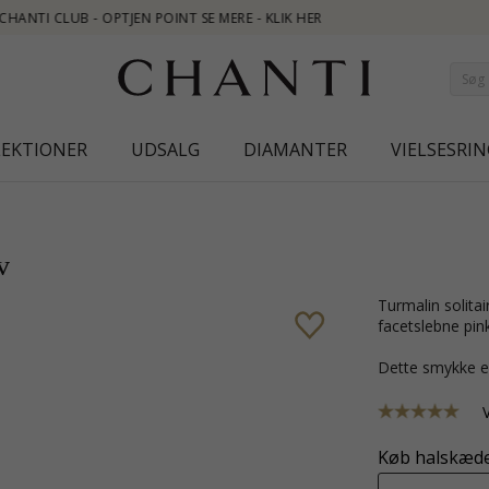
LEKTIONER
UDSALG
DIAMANTER
VIELSESRIN
v
turmalin solitairevedhæng i forgyldt sølv med blank overflade og 1
facetslebne pink
Dette smykke e
Køb halskæde 