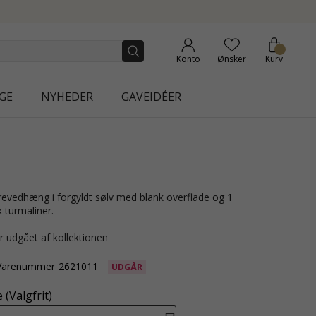
NEW COLLECTION | AURA
Konto
Ønsker
Kurv
GE
NYHEDER
GAVEIDÉER
 turmaliner.
r udgået af kollektionen
Varenummer
2621011
UDGÅR
(Valgfrit)