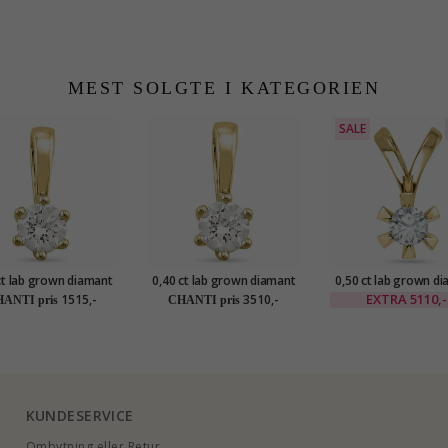
MEST SOLGTE I KATEGORIEN
SALE
ct lab grown diamant
0,40 ct lab grown diamant
0,50 ct lab grown d
airevedhæng i 9 karat
vedhæng i 14 karat guld
vedhæng i 14 karat
EXTRA
5110,-
1515,-
3510,-
ANTI pris
CHANTI pris
guld 0,20 ct
0,40 ct
0,50 ct
KUNDESERVICE
Ombytning eller Retur