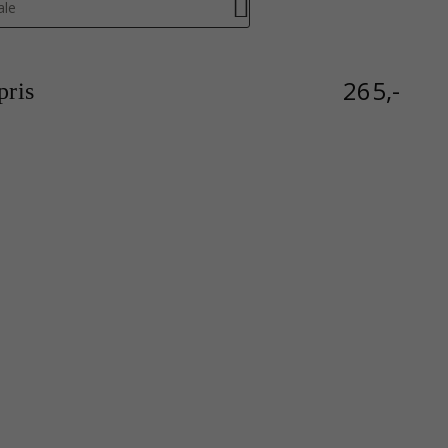
ale
265,-
ris