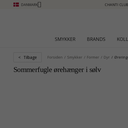
DANMARK
CLUB - OPTJEN POINT SE MERE - KLIK HER
SMYKKER
BRANDS
KOL
Tilbage
<
Forsiden
Smykker
Former
Dyr
Ørering
Sommerfugle ørehænger i sølv