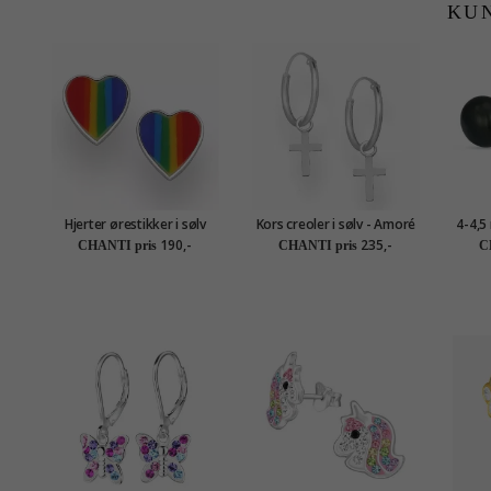
KU
Hjerter ørestikker i sølv
Kors creoler i sølv - Amoré
4-4,5
190,-
235,-
CHANTI pris
CHANTI pris
C