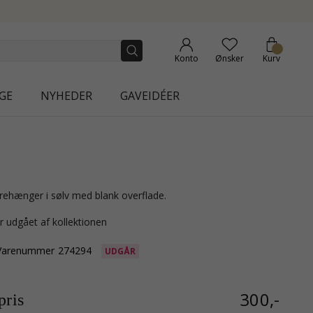
NEW COLLECTION | AURA
Konto
Ønsker
Kurv
GE
NYHEDER
GAVEIDÉER
rehænger i sølv med blank overflade.
r udgået af kollektionen
Varenummer
274294
UDGÅR
300,-
ris